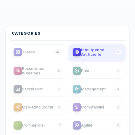
CATÉGORIES
Intelligence
Toutes
46
3
Artificielle
Ressources
Paie
6
3
humaines
Secrétariat
Management
3
4
Marketing Digital
Comptabilité
3
3
Commercial
Agilité
1
4