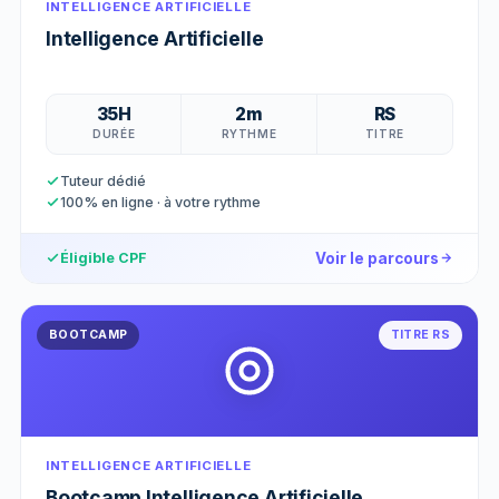
INTELLIGENCE ARTIFICIELLE
Intelligence Artificielle
35H
2m
RS
DURÉE
RYTHME
TITRE
Tuteur dédié
100% en ligne · à votre rythme
Voir le parcours
Éligible CPF
BOOTCAMP
TITRE RS
INTELLIGENCE ARTIFICIELLE
Bootcamp Intelligence Artificielle