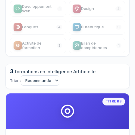
Développement
Design
1
4
Web
Langues
Bureautique
4
3
Activité de
Bilan de
3
1
formation
compétences
3
formations
en Intelligence Artificielle
Trier :
TITRE RS