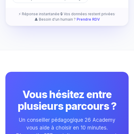
⚡ Réponse instantanée
·
🔒 Vos données restent privées
·
👤 Besoin d'un humain ?
Prendre RDV
Vous hésitez entre
plusieurs parcours ?
Un conseiller pédagogique 26 Academy
vous aide à choisir en 10 minutes.