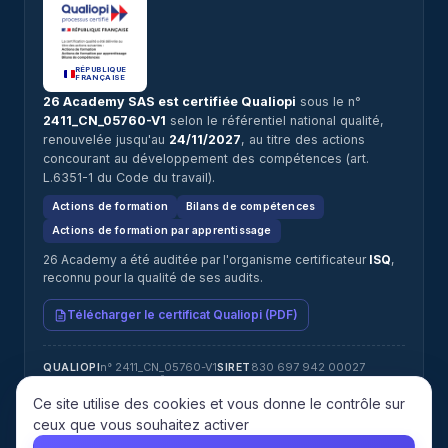
RÉPUBLIQUE
FRANÇAISE
26 Academy SAS est certifiée Qualiopi
sous le n°
2411_CN_05760-V1
selon le référentiel national qualité,
renouvelée jusqu'au
24/11/2027
, au titre des actions
concourant au développement des compétences (art.
L.6351-1 du Code du travail).
Actions de formation
Bilans de compétences
Actions de formation par apprentissage
26 Academy a été auditée par l'organisme certificateur
ISQ
,
reconnu pour la qualité de ses audits.
Télécharger le certificat Qualiopi (PDF)
n° 2411_CN_05760-V1
830 697 942 00027
QUALIOPI
SIRET
11 92 21 808 92 (Île-de-France)
NDA
Jérémy ATTIAS · jeremy@26academy.com
RÉFÉRENT HANDICAP
Ce site utilise des cookies et vous donne le contrôle sur
ISQ
CERTIFICATEUR
ceux que vous souhaitez activer