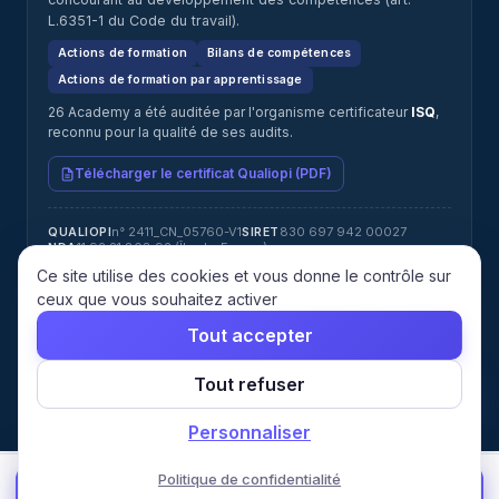
L.6351-1 du Code du travail).
Actions de formation
Bilans de compétences
Actions de formation par apprentissage
26 Academy a été auditée par l'organisme certificateur
ISQ
,
reconnu pour la qualité de ses audits.
Télécharger le certificat Qualiopi (PDF)
n° 2411_CN_05760-V1
830 697 942 00027
QUALIOPI
SIRET
11 92 21 808 92 (Île-de-France)
NDA
Jérémy ATTIAS · jeremy@26academy.com
RÉFÉRENT HANDICAP
Ce site utilise des cookies et vous donne le contrôle sur
ISQ
CERTIFICATEUR
ceux que vous souhaitez activer
Tout accepter
© 2026 26 Academy. Tous droits réservés.
Tout refuser
Mentions
Confidentialité
CGU
CGV
Cookies
Gérer les
légales
cookies
Personnaliser
Politique de confidentialité
🎯 Faire mon diagnostic →