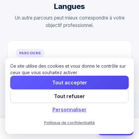
Langues
Un autre parcours peut mieux correspondre à votre
objectif professionnel.
PARCOURS
Espagnol — CLOE
Ce site utilise des cookies et vous donne le contrôle sur
ceux que vous souhaitez activer
Préparez et passez le CLOE Espagnol, certification
CCI France reconnue par France Compétences.
Tout accepter
⏱ 70 h
🏆 RS5663
Tout refuser
Voir le parcours
Personnaliser
Politique de confidentialité
Formation Anglais — TOEIC
Commencer
75 h · 4 mois · CPF
PARCOURS