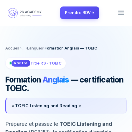
Panneau de gestion des cookies
Prendre RDV
Accueil
›
Langues
›
Formation Anglais — TOEIC
Titre RS · TOEIC
RS6151
Formation
Anglais
— certification
TOEIC.
«
TOEIC Listening and Reading
»
Préparez et passez le
TOEIC Listening and