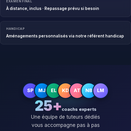
EXAMEN FINAL
À distance, inclus · Repassage prévu si besoin
HANDICAP
Aménagements personnalisés via notre référent handicap
SP
MJ
EL
KD
AT
NB
LM
25+
coachs experts
Une équipe de tuteurs dédiés
vous accompagne pas à pas