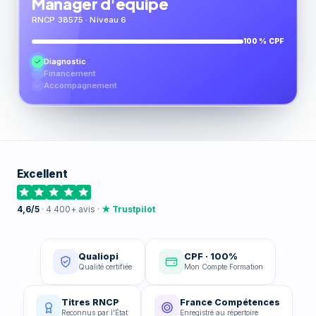
Manager d'équipe
RNCP 38575 · Niveau 6
100 % CPF
Diagnostic
Financement
Accompagnement
Excellent
4,6/5
· 4 400+ avis ·
★ Trustpilot
Qualiopi
CPF · 100%
Qualité certifiée
Mon Compte Formation
Titres RNCP
France Compétences
Reconnus par l'État
Enregistré au répertoire