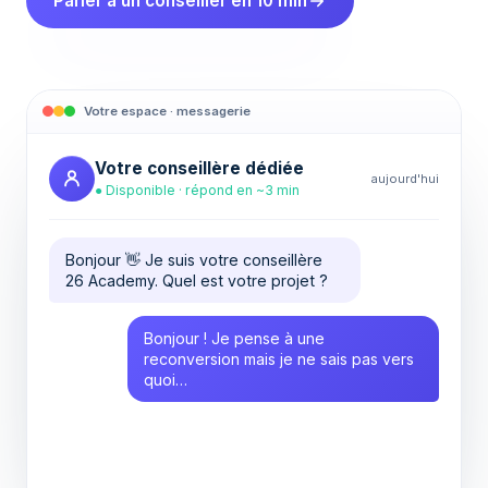
Parler à un conseiller en 10 min
Votre espace · messagerie
Votre conseillère dédiée
aujourd'hui
● Disponible · répond en ~3 min
Bonjour 👋 Je suis votre conseillère
26 Academy. Quel est votre projet ?
Bonjour ! Je pense à une
reconversion mais je ne sais pas vers
quoi…
C'est exactement pour ça qu'on est
là. On commence par le diagnostic ?