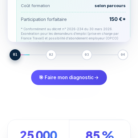
Jean-Pierre · votre tuteur
Solde CPF estimé
exemple
JP
Confirmation d'inscription
○
Prochaine visio jeudi 14 h ✅
Coût formation
selon parcours
Code certification
RNCP / RS selon le parcours
Avancement dossier
80 %
150 €*
Participation forfaitaire
Enregistré par
France Compétences
* Conformément au décret n° 2026-234 du 30 mars 2026.
Certificateur
selon le parcours
Exonération pour les demandeurs d'emploi (prise en charge par
France Travail) et possibilité d'abondement employeur (OPCO)
pour les salariés.
02
01
03
04
🎯 Faire mon diagnostic
25 000
85 %