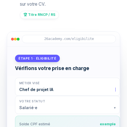
sur votre CV.
🏆 Titre RNCP / RS
moncompteformation.gouv.fr/dossier
ÉTAPE 2 · DOSSIER CPF
Votre conseillère monte le dossier
Bilan de positionnement
✓
MÉTIER VISÉ
Module 4 — Déployer un modèle IA
▶
Chef de projet IA
Vidéo · 12 min · En cours
Parcours sur-mesure défini
✓
VOTRE STATUT
Module 3 — Lancer un projet IA
Admission 26 Academy
✓
✓
Salarié·e
▾
Validé · 38 min
Demande d'abondement OPCO / autre