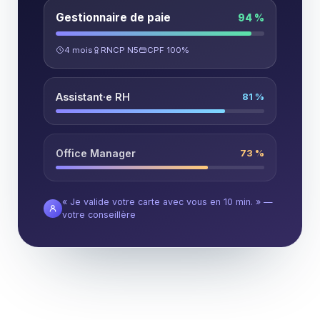
Gestionnaire de paie
94 %
4 mois
RNCP N5
CPF 100%
Assistant·e RH
81 %
Office Manager
73 %
« Je valide votre carte avec vous en 10 min. » —
votre conseillère