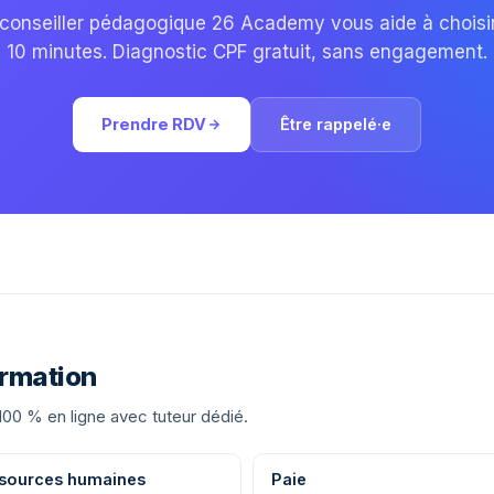
conseiller pédagogique 26 Academy vous aide à choisi
10 minutes. Diagnostic CPF gratuit, sans engagement.
Prendre RDV
Être rappelé·e
ormation
100 % en ligne avec tuteur dédié.
sources humaines
Paie