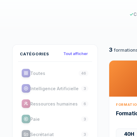
C
3
formation
CATÉGORIES
Tout afficher
Toutes
46
Intelligence Artificielle
3
Ressources humaines
6
FORMATI
Formati
Paie
3
40H
Secrétariat
3