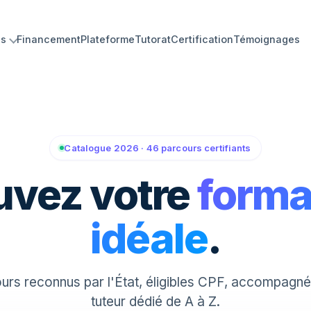
ns
Financement
Plateforme
Tutorat
Certification
Témoignages
Catalogue 2026 · 46 parcours certifiants
uvez votre
forma
idéale
.
urs reconnus par l'État, éligibles CPF, accompagné
tuteur dédié de A à Z.