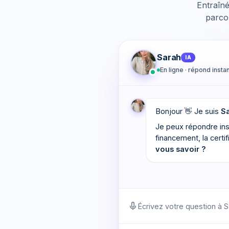
Entraîné
parcou
Sarah
IA
En ligne · répond inst
Bonjour 👋 Je suis
S
Je peux répondre ins
financement, la cert
vous savoir ?