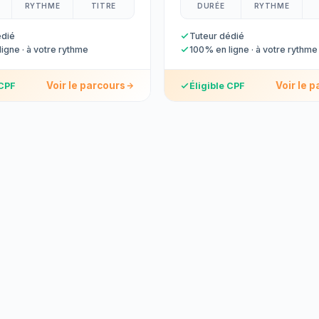
RYTHME
TITRE
DURÉE
RYTHME
édié
Tuteur dédié
igne · à votre rythme
100% en ligne · à votre rythme
Voir le parcours
Voir le 
 CPF
Éligible CPF