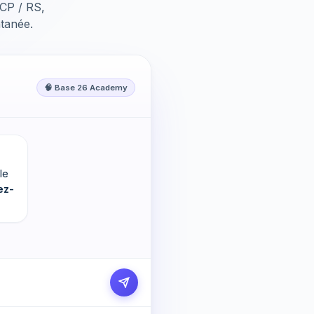
NCP / RS,
ntanée.
🧠 Base 26 Academy
le
ez-