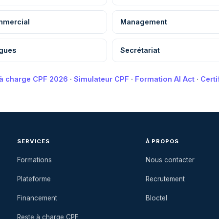
mercial
Management
gues
Secrétariat
 à charge CPF 2026
·
Simulateur CPF
·
Formation AI Act
·
Cert
SERVICES
À PROPOS
Formations
Nous contacter
Plateforme
Recrutement
Financement
Bloctel
Reste à charge CPF