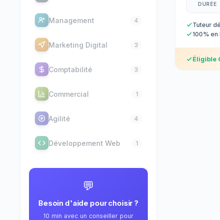
DURÉE
Management
4
Tuteur d
100% en l
Marketing Digital
3
Éligible
Comptabilité
3
Commercial
1
Agilité
4
Développement Web
1
Design
4
💬
Langues
4
Besoin d'aide pour choisir ?
10 min avec un conseiller pour
Bureautique
3