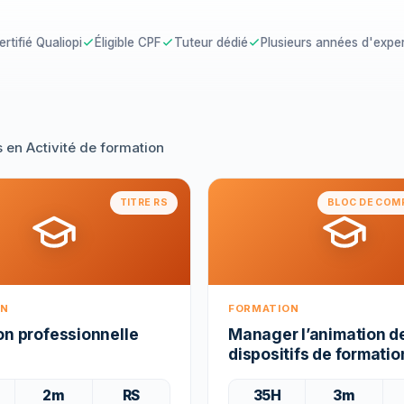
ertifié Qualiopi
Éligible CPF
Tuteur dédié
Plusieurs années d'exper
s
en Activité de formation
TITRE RS
BLOC DE COM
ON
FORMATION
on professionnelle
Manager l’animation d
dispositifs de formatio
2m
RS
35H
3m