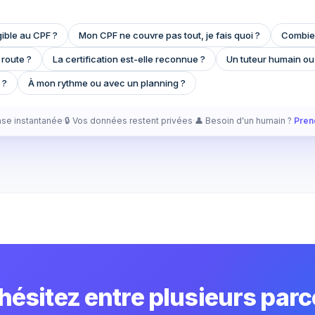
gible au CPF ?
Mon CPF ne couvre pas tout, je fais quoi ?
Combie
 route ?
La certification est-elle reconnue ?
Un tuteur humain ou
 ?
À mon rythme ou avec un planning ?
se instantanée
·
🔒 Vos données restent privées
·
👤 Besoin d'un humain ?
Pren
hésitez entre plusieurs parc