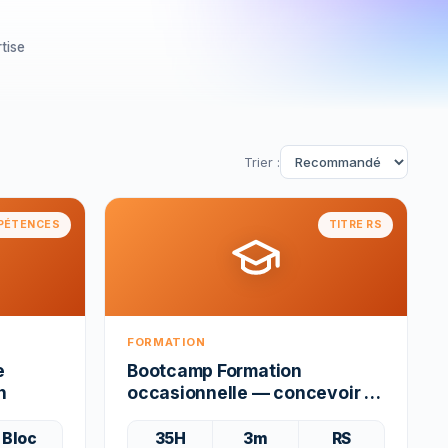
tise
Trier :
PÉTENCES
TITRE RS
FORMATION
e
Bootcamp Formation
n
occasionnelle — concevoir et
animer une formation
Bloc
35H
3m
RS