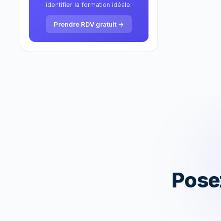
identifier la formation idéale.
Activité de formation
3
Prendre RDV gratuit →
Bilan de compétences
1
Pose