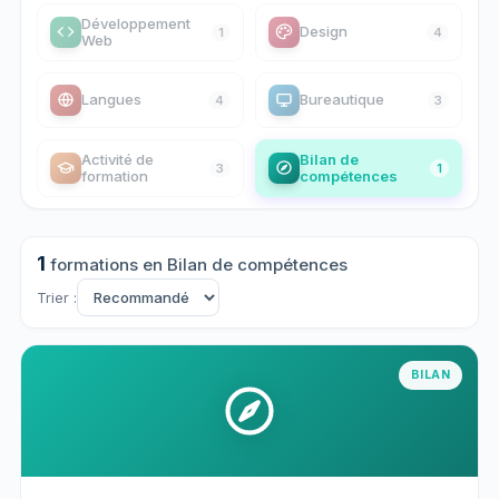
Développement
Design
1
4
Web
Langues
Bureautique
4
3
Activité de
Bilan de
3
1
formation
compétences
1
formations
en Bilan de compétences
Trier :
BILAN