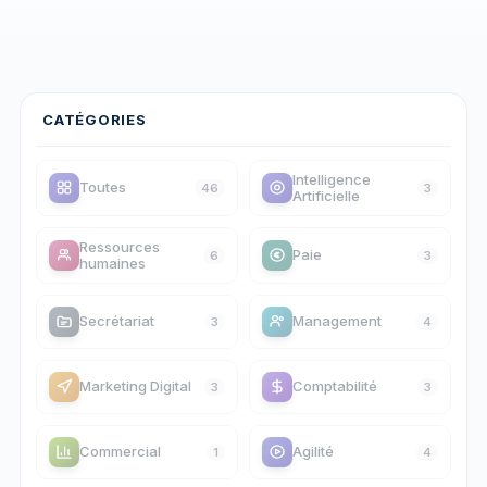
CATÉGORIES
Intelligence
Toutes
46
3
Artificielle
Ressources
Paie
6
3
humaines
Secrétariat
Management
3
4
Marketing Digital
Comptabilité
3
3
Commercial
Agilité
1
4