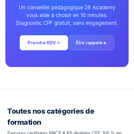
Un conseiller pédagogique 26 Academy
vous aide à choisir en 10 minutes.
Diagnostic CPF gratuit, sans engagement.
Prendre RDV
Être rappelé·e
Toutes nos catégories de
formation
Parcours certifiants RNCP & RS éligibles CPF, 100 % en