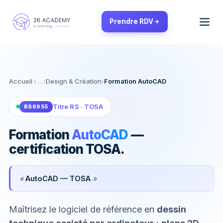
Panneau de gestion des cookies
Prendre RDV
Accueil
›
Design & Création
›
Formation AutoCAD
Titre RS · TOSA
RS6955
Formation
AutoCAD
—
certification TOSA.
«
AutoCAD — TOSA
»
Maîtrisez le logiciel de référence en
dessin