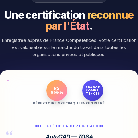
Une certification
reconnue
par l'État
.
Enregistrée auprès de France Compétences, votre certification
est valorisable sur le marché du travail dans toutes les
organisations privées et publiques.
FRANCE
RS
COMPÉ-
6955
TENCES
RÉPERTOIRE SPÉCIFIQUE
ENREGISTRÉ
INTITULÉ DE LA CERTIFICATION
AutoCAD — TOSA