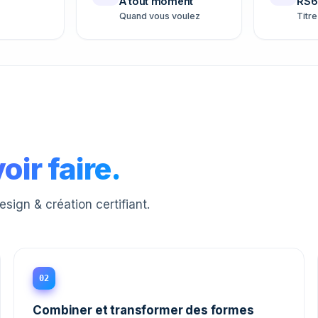
À tout moment
RS6
Quand vous voulez
Titre
oir faire.
ign & création certifiant.
02
Combiner et transformer des formes