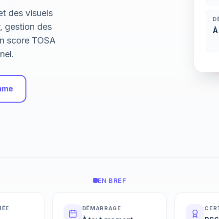
t des visuels
D
r, gestion des
À
 un score TOSA
nel.
amme
EN BREF
MÉE
DÉMARRAGE
CER