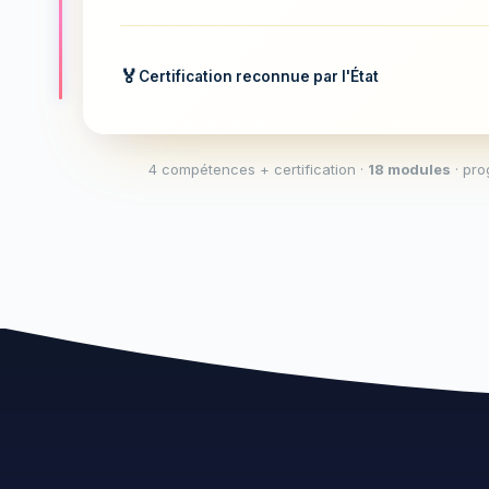
Certification reconnue par l'État
4 compétences + certification ·
18 modules
· pro
CPF
Éligible
€
100 %