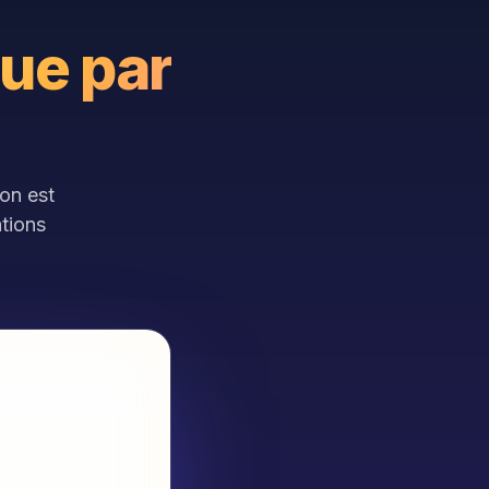
ue par
on est
ations