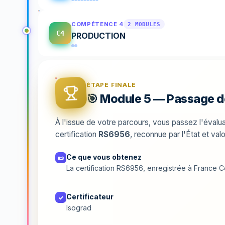
COMPÉTENCE 4
2 MODULES
C4
PRODUCTION
ÉTAPE FINALE
🎯 Module 5 — Passage de
À l'issue de votre parcours, vous passez l'évalua
certification
RS6956
, reconnue par l'État et val
Ce que vous obtenez
📜
La certification RS6956, enregistrée à France
Certificateur
✓
Isograd