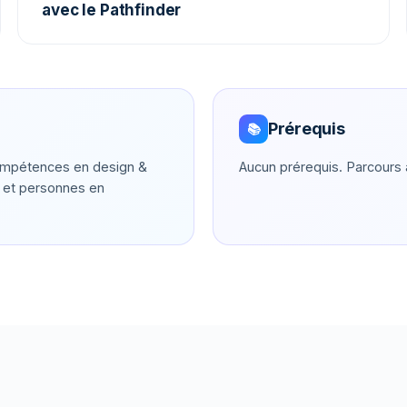
avec le Pathfinder
Prérequis
📚
compétences en design &
Aucun prérequis. Parcours 
s et personnes en