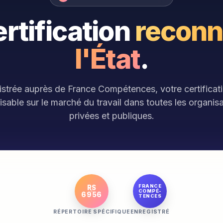
rtification
reconn
l'État
.
istrée auprès de France Compétences, votre certificati
isable sur le marché du travail dans toutes les organis
privées et publiques.
FRANCE
RS
COMPÉ-
6956
TENCES
RÉPERTOIRE SPÉCIFIQUE
ENREGISTRÉ