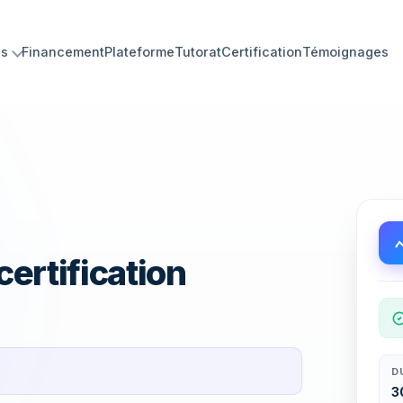
ns
Financement
Plateforme
Tutorat
Certification
Témoignages
ues minutes.
ertification
D
3