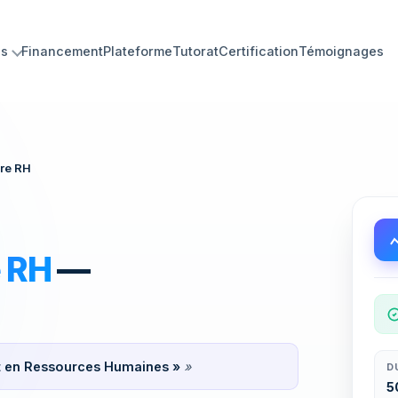
ns
Financement
Plateforme
Tutorat
Certification
Témoignages
ues minutes.
ire RH
e RH
—
nt en Ressources Humaines »
»
D
5