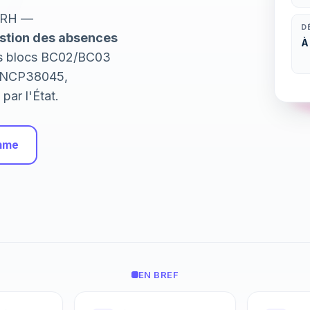
n RH —
D
stion des absences
À
les blocs BC02/BC03
 (RNCP38045,
par l'État.
amme
EN BREF