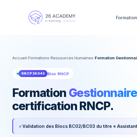
Panneau de gestion des cookies
Formatio
Construisez votre projet avec un conseiller en quelq
Accueil
›
Formations
›
Ressources Humaines
›
Formation Gestionna
Bloc RNCP
RNCP38045
Formation
Gestionnair
certification RNCP.
«
Validation des Blocs BC02/BC03 du titre « Assista