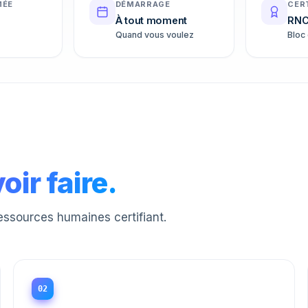
MÉE
DÉMARRAGE
CER
À tout moment
RNC
Quand vous voulez
Bloc
oir faire.
essources humaines certifiant.
02