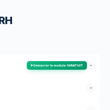
 RH
Démarrer le module 1
GRATUIT
▶