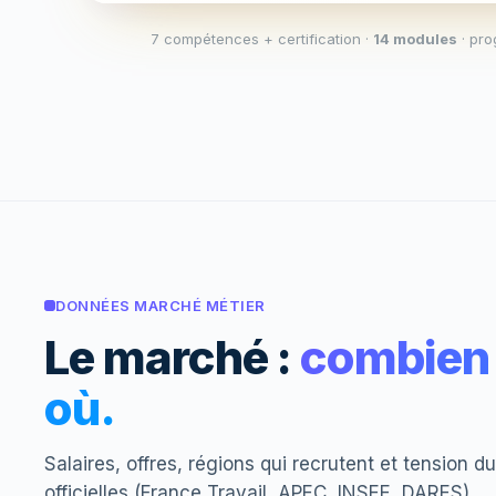
7 compétences + certification ·
14 modules
· pro
DONNÉES MARCHÉ MÉTIER
Le marché :
combien 
où.
Salaires, offres, régions qui recrutent et tension 
officielles (France Travail, APEC, INSEE, DARES).