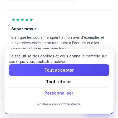
★★★★★
Super tuteur
Bien que les cours manquent à mon avis d'exemples et
d'exercices ciblés, mon tuteur est à l'écoute et a les
réponses à toutes mes questions.
Ce site utilise des cookies et vous donne le contrôle sur
ceux que vous souhaitez activer
Louis
L
13 août 2025
Tout accepter
Tout refuser
★★★★★
Personnaliser
Très bonne formation
Politique de confidentialité
Formation Comptabilité Générale & Gestion
Formation très complète, beaucoup d'outils découverts
Commencer
de Paie
55 h · 2 mois · CPF
en peu de temps. Le tuteur est super réactif, et le rythme