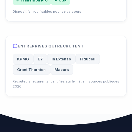
✓ Transition Pro
✓ CSP
Dispositifs mobilisables pour ce parcours
ENTREPRISES QUI RECRUTENT
KPMG
EY
In Extenso
Fiducial
Grant Thornton
Mazars
Recruteurs récurrents identifiés sur le métier · sources publiques
2026