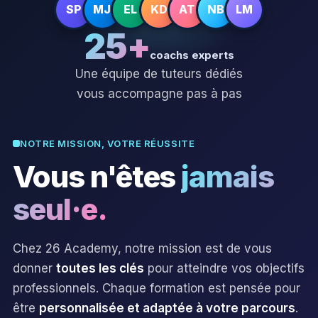
SP
MJ
EL
KD
AT
NB
LM
25+
coachs experts
Une équipe de tuteurs dédiés
vous accompagne pas à pas
NOTRE MISSION, VOTRE RÉUSSITE
Vous n'êtes
jamais
seul·e.
Chez 26 Academy, notre mission est de vous
donner
toutes les clés
pour atteindre vos objectifs
professionnels. Chaque formation est pensée pour
être
personnalisée et adaptée à votre parcours
.