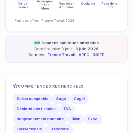
Auvergne-
Île-de-
Nouvelle-
Occitanie
Pays de la
Rhône-
France
Aquitaine
Loire
Alpes
Part des offres · France Travail 2026
📊 Données publiques officielles
Dernière mise à jour :
6 juin 2026
Sources :
France Travail
·
APEC
·
INSEE
COMPÉTENCES RECHERCHÉES
Saisie comptable
Sage
Cegid
Déclarations fiscales
TVA
Rapprochement bancaire
Bilan
Excel
Liasse fiscale
Trésorerie