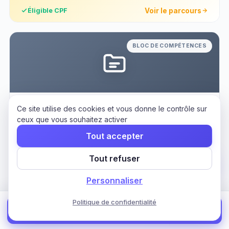
Voir le parcours
Éligible CPF
BLOC DE COMPÉTENCES
SECRÉTARIAT
Ce site utilise des cookies et vous donne le contrôle sur
Secrétaire Comptable
ceux que vous souhaitez activer
Tout accepter
70H
3m
Bloc
Tout refuser
DURÉE
RYTHME
TITRE
Personnaliser
Tuteur dédié
100% en ligne · à votre rythme
Politique de confidentialité
🎯 Faire mon diagnostic →
Voir le parcours
Éligible CPF