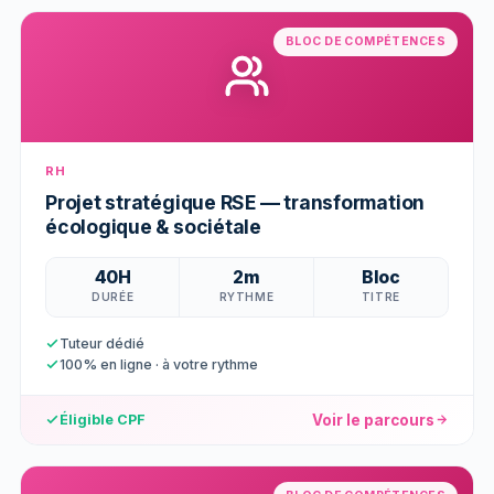
BLOC DE COMPÉTENCES
RH
Projet stratégique RSE — transformation
écologique & sociétale
40H
2m
Bloc
DURÉE
RYTHME
TITRE
Tuteur dédié
100% en ligne · à votre rythme
Voir le parcours
Éligible CPF