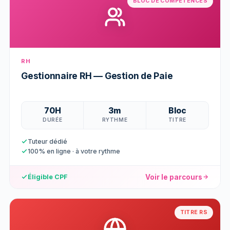
BLOC DE COMPÉTENCES
RH
Gestionnaire RH — Gestion de Paie
70H
3m
Bloc
DURÉE
RYTHME
TITRE
Tuteur dédié
100% en ligne · à votre rythme
Voir le parcours
Éligible CPF
TITRE RS