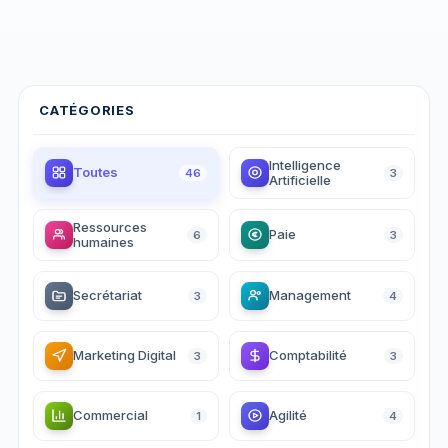
CATÉGORIES
Intelligence
Toutes
46
3
Artificielle
Ressources
Paie
6
3
humaines
Secrétariat
Management
3
4
Marketing Digital
Comptabilité
3
3
Commercial
Agilité
1
4