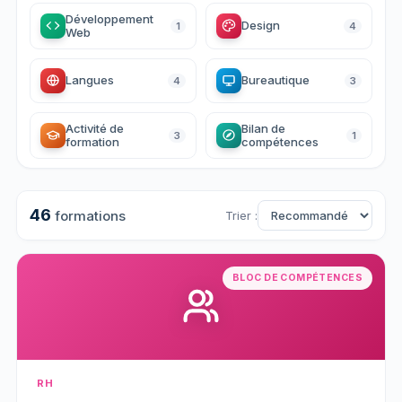
Développement
Design
1
4
Web
Langues
Bureautique
4
3
Activité de
Bilan de
3
1
formation
compétences
46
formations
Trier :
BLOC DE COMPÉTENCES
RH