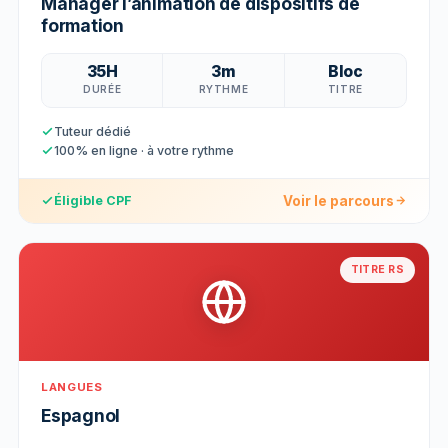
Manager l’animation de dispositifs de
formation
35H
3m
Bloc
DURÉE
RYTHME
TITRE
Tuteur dédié
100% en ligne · à votre rythme
Voir le parcours
Éligible CPF
TITRE RS
LANGUES
Espagnol