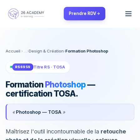
Panneau de gestion des cookies
Prendre RDV
Accueil
›
Design & Création
›
Formation Photoshop
Titre RS · TOSA
RS6959
Formation
Photoshop
—
certification TOSA.
«
Photoshop — TOSA
»
Maîtrisez l'outil incontournable de la
retouche