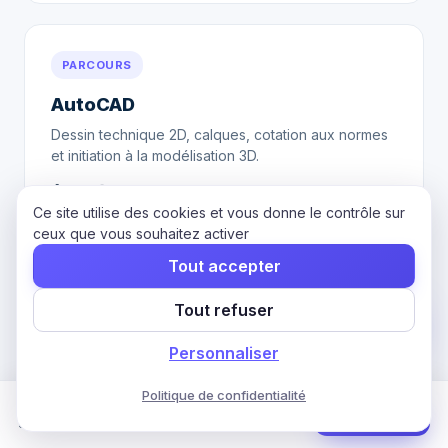
PARCOURS
AutoCAD
Dessin technique 2D, calques, cotation aux normes
et initiation à la modélisation 3D.
⏱ 30 h
🏆 RS6955
Ce site utilise des cookies et vous donne le contrôle sur
Voir le parcours
ceux que vous souhaitez activer
Tout accepter
Tout refuser
PARCOURS
Personnaliser
Illustrator
Tracés vectoriels, Pathfinder, couleurs, typographie
Politique de confidentialité
Formation Photoshop
Commencer
et création de logos.
30 h · 2 mois · CPF