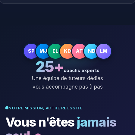
SP
MJ
EL
KD
AT
NB
LM
25+
coachs experts
Une équipe de tuteurs dédiés
vous accompagne pas à pas
NOTRE MISSION, VOTRE RÉUSSITE
Vous n'êtes
jamais