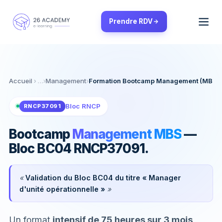
Panneau de gestion des cookies
Prendre RDV
Accueil
›
Management
›
Formation Bootcamp Management (MBS)
Bloc RNCP
RNCP37091
Bootcamp
Management MBS
—
Bloc BC04 RNCP37091.
«
Validation du Bloc BC04 du titre « Manager
d'unité opérationnelle »
»
Un format
intensif de 75 heures sur 3 mois