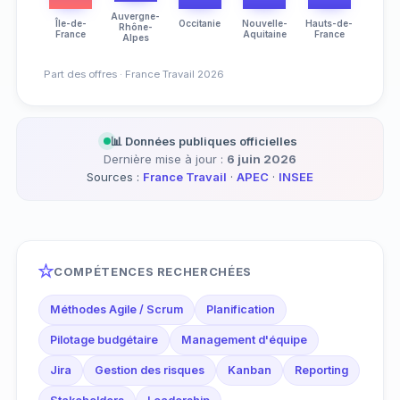
Auvergne-
Île-de-
Occitanie
Nouvelle-
Hauts-de-
Rhône-
France
Aquitaine
France
Alpes
Part des offres · France Travail 2026
📊 Données publiques officielles
Dernière mise à jour :
6 juin 2026
Sources :
France Travail
·
APEC
·
INSEE
COMPÉTENCES RECHERCHÉES
Méthodes Agile / Scrum
Planification
Pilotage budgétaire
Management d'équipe
Jira
Gestion des risques
Kanban
Reporting