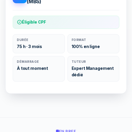
(MBS)
Éligible CPF
DURÉE
FORMAT
75 h · 3 mois
100% en ligne
DÉMARRAGE
TUTEUR
À tout moment
Expert Management
dédié
EN BREF