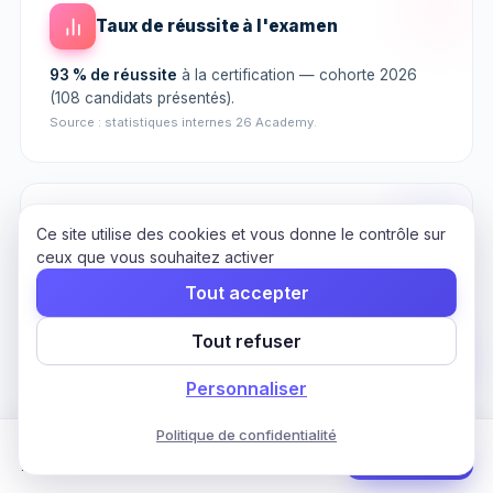
Taux de réussite à l'examen
93 % de réussite
à la certification — cohorte 2026
(108 candidats présentés).
Source : statistiques internes 26 Academy.
Ce site utilise des cookies et vous donne le contrôle sur
Handicap
ceux que vous souhaitez activer
Adaptation des conditions d'examen pour les
Tout accepter
personnes en situation de handicap : le référent
handicap prend en compte dès l'inscription la situation
Tout refuser
du candidat, et propose un entretien pour envisager les
aménagements possibles.
Personnaliser
Politique de confidentialité
Formation Bootcamp Management (MBS)
Commencer
75 h · 3 mois · CPF
Satisfaction stagiaires