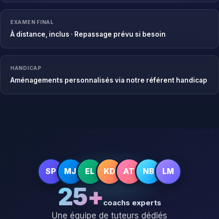
EXAMEN FINAL
À distance, inclus · Repassage prévu si besoin
HANDICAP
Aménagements personnalisés via notre référent handicap
SP
MJ
EL
KD
AT
NB
LM
25+
coachs experts
Une équipe de tuteurs dédiés