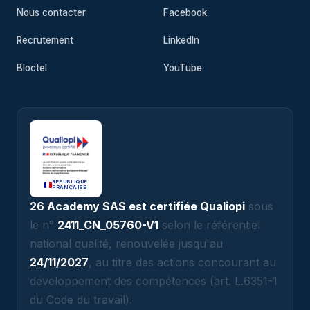
Nous contacter
Facebook
Recrutement
LinkedIn
Bloctel
YouTube
RÉPUBLIQUE
FRANÇAISE
26 Academy SAS est certifiée Qualiopi
sous
le n°
2411_CN_05760-V1
selon le référentiel
national qualité, renouvelée jusqu'au
24/11/2027
, au titre des actions concourant au
développement des compétences (art. L.6351-1
du Code du travail).