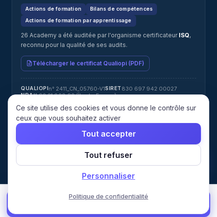
Actions de formation
Bilans de compétences
Actions de formation par apprentissage
26 Academy a été auditée par l'organisme certificateur
ISQ
,
reconnu pour la qualité de ses audits.
Télécharger le certificat Qualiopi (PDF)
n° 2411_CN_05760-V1
830 697 942 00027
QUALIOPI
SIRET
11 92 21 808 92 (Île-de-France)
NDA
Jérémy ATTIAS · jeremy@26academy.com
RÉFÉRENT HANDICAP
Ce site utilise des cookies et vous donne le contrôle sur
ISQ
CERTIFICATEUR
ceux que vous souhaitez activer
Tout accepter
© 2026 26 Academy. Tous droits réservés.
Tout refuser
Mentions
Confidentialité
CGU
CGV
Cookies
Gérer les
légales
cookies
Personnaliser
Politique de confidentialité
🎯 Faire mon diagnostic →