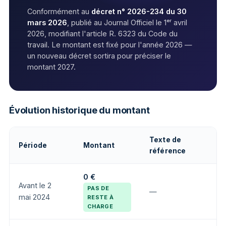
Conformément au
décret n° 2026-234 du 30
mars 2026
, publié au Journal Officiel le 1ᵉʳ avril
2026, modifiant l'article R. 6323 du Code du
travail. Le montant est fixé pour l'année 2026 —
un nouveau décret sortira pour préciser le
montant 2027.
Évolution historique du montant
Texte de
Période
Montant
référence
0 €
Avant le 2
PAS DE
—
mai 2024
RESTE À
CHARGE