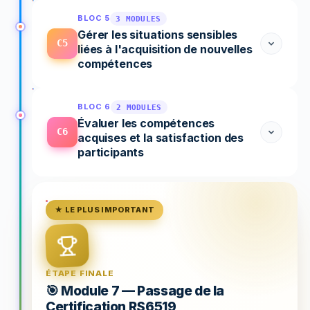
BLOC 5
3 MODULES
Gérer les situations sensibles
C5
liées à l'acquisition de nouvelles
compétences
BLOC 6
2 MODULES
Évaluer les compétences
C6
acquises et la satisfaction des
participants
★ LE PLUS IMPORTANT
ÉTAPE FINALE
🎯 Module 7 — Passage de la
Certification RS6519