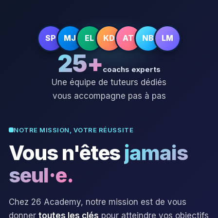
SP
MJ
EL
KD
AT
NB
LM
25+
coachs experts
Une équipe de tuteurs dédiés
vous accompagne pas à pas
NOTRE MISSION, VOTRE RÉUSSITE
Vous n'êtes
jamais
seul·e.
Chez 26 Academy, notre mission est de vous
donner
toutes les clés
pour atteindre vos objectifs