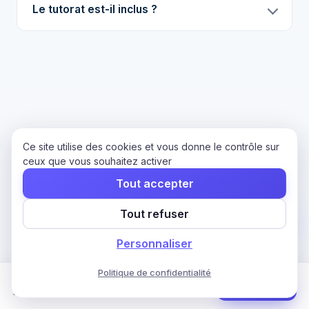
Le tutorat est-il inclus ?
Découvrez les autres parcours
Ce site utilise des cookies et vous donne le contrôle sur
ceux que vous souhaitez activer
Métiers de la formation
Tout accepter
Un autre parcours peut mieux correspondre à votre
Tout refuser
objectif professionnel.
Personnaliser
Politique de confidentialité
PARCOURS
Formation Formation occasionnelle
Commencer
35–45 h · 3 mois · CPF
Formation professionnelle