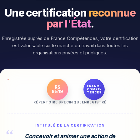
Une certification
reconnue
par l'État
.
Enregistrée auprès de France Compétences, votre certification
est valorisable sur le marché du travail dans toutes les
organisations privées et publiques.
FRANCE
RS
COMPÉ-
6519
TENCES
RÉPERTOIRE SPÉCIFIQUE
ENREGISTRÉ
INTITULÉ DE LA CERTIFICATION
Concevoir et animer une action de