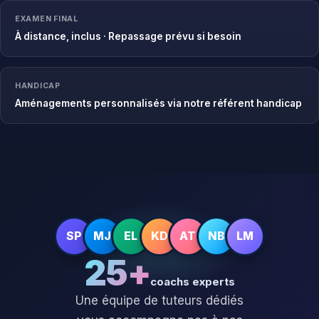
EXAMEN FINAL
À distance, inclus · Repassage prévu si besoin
HANDICAP
Aménagements personnalisés via notre référent handicap
SP
MJ
EL
KD
AT
NB
LM
25+
coachs experts
Une équipe de tuteurs dédiés