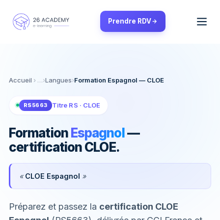
Panneau de gestion des cookies
Prendre RDV
Accueil
›
Langues
›
Formation Espagnol — CLOE
Titre RS · CLOE
RS5663
Formation
Espagnol
—
certification CLOE.
«
CLOE Espagnol
»
Préparez et passez la
certification CLOE