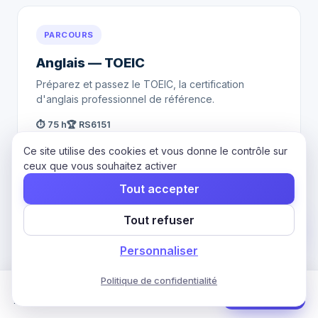
PARCOURS
Anglais — TOEIC
Préparez et passez le TOEIC, la certification
d'anglais professionnel de référence.
⏱ 75 h
🏆 RS6151
Voir le parcours
Ce site utilise des cookies et vous donne le contrôle sur
ceux que vous souhaitez activer
Tout accepter
Tout refuser
PARCOURS
Italien — CLOE
Personnaliser
Préparez et passez le CLOE Italien, certification CCI
Politique de confidentialité
France reconnue par France Compétences.
Formation Espagnol — CLOE
Commencer
70 h · 3 mois · CPF
⏱ 70 h
🏆 RS5662