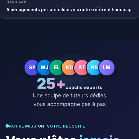
HANDICAP
Aménagements personnalisés via notre référent handicap
SP
MJ
EL
KD
AT
NB
LM
25+
coachs experts
Une équipe de tuteurs dédiés
vous accompagne pas à pas
NOTRE MISSION, VOTRE RÉUSSITE