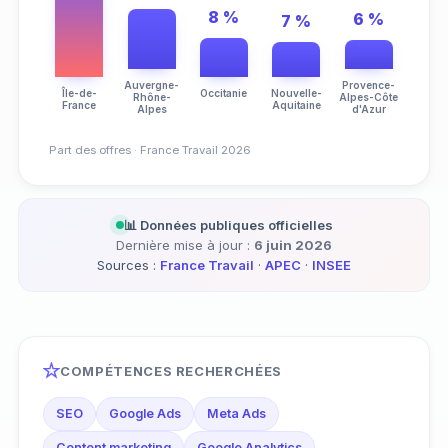
8 %
6 %
7 %
Auvergne-
Provence-
Île-de-
Occitanie
Nouvelle-
Rhône-
Alpes-Côte
France
Aquitaine
Alpes
d'Azur
Part des offres · France Travail 2026
📊 Données publiques officielles
Dernière mise à jour :
6 juin 2026
Sources :
France Travail
·
APEC
·
INSEE
COMPÉTENCES RECHERCHÉES
SEO
Google Ads
Meta Ads
Content marketing
Google Analytics