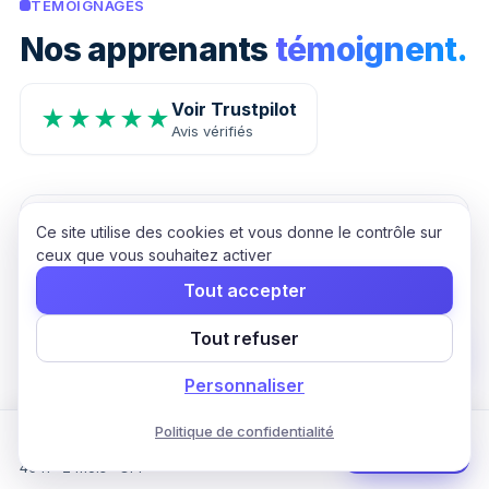
TÉMOIGNAGES
Nos apprenants
témoignent.
Voir Trustpilot
★★★★★
Avis vérifiés
Ce site utilise des cookies et vous donne le contrôle sur
★★★★★
ceux que vous souhaitez activer
Super tuteur
Tout accepter
Bien que les cours manquent à mon avis d'exemples et
d'exercices ciblés, mon tuteur est à l'écoute et a les
Tout refuser
réponses à toutes mes questions.
Personnaliser
Louis
L
13 août 2025
Politique de confidentialité
Formation Webmarketing & Community
Commencer
Management
40 h · 2 mois · CPF