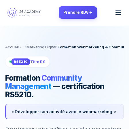
Panneau de gestion des cookies
Prendre RDV
Accueil
›
Marketing Digital
›
Formation Webmarketing & Communi
Titre RS
RS5210
Formation
Community
Management
— certification
RS5210.
«
Développer son activité avec le webmarketing
»