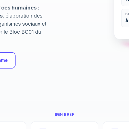
urces humaines
:
D
s
, élaboration des
À
rganismes sociaux et
er le Bloc BC01 du
amme
EN BREF