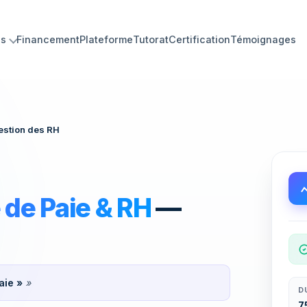
ns
Financement
Plateforme
Tutorat
Certification
Témoignages
ues minutes.
estion des RH
 de Paie & RH
—
aie »
»
D
7