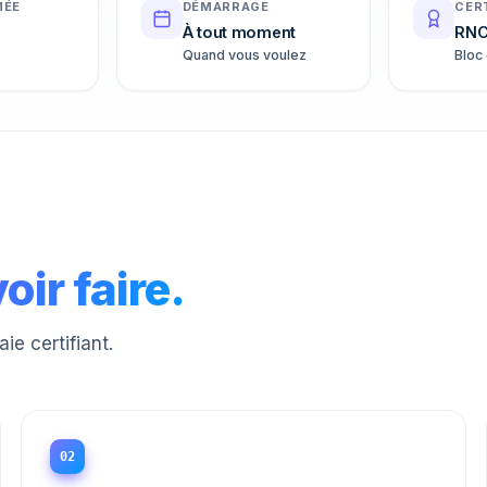
MÉE
DÉMARRAGE
CER
À tout moment
RNC
Quand vous voulez
Bloc
oir faire.
e certifiant.
02