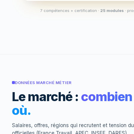
7 compétences + certification ·
25 modules
· pr
DONNÉES MARCHÉ MÉTIER
Le marché :
combien 
où.
Salaires, offres, régions qui recrutent et tension 
officielles (France Travail, APEC, INSEE, DARES).