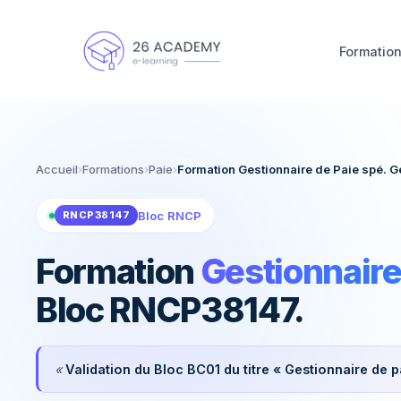
Panneau de gestion des cookies
Formatio
Construisez votre projet avec un conseiller en quelq
Accueil
›
Formations
›
Paie
›
Formation Gestionnaire de Paie spé. G
Bloc RNCP
RNCP38147
Formation
Gestionnaire
Bloc RNCP38147.
«
Validation du Bloc BC01 du titre « Gestionnaire de p