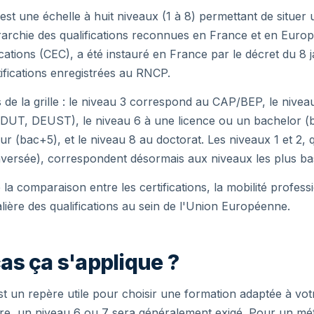
est une échelle à huit niveaux (1 à 8) permettant de situer u
rarchie des qualifications reconnues en France et en Europe
ations (CEC), a été instauré en France par le décret du 8 jan
tifications enregistrées au RNCP.
s de la grille : le niveau 3 correspond au CAP/BEP, le nivea
DUT, DEUST), le niveau 6 à une licence ou un bachelor (b
ur (bac+5), et le niveau 8 au doctorat. Les niveaux 1 et 2, q
nversée), correspondent désormais aux niveaux les plus ba
e la comparaison entre les certifications, la mobilité professi
ière des qualifications au sein de l'Union Européenne.
as ça s'applique ?
est un repère utile pour choisir une formation adaptée à vot
re, un niveau 6 ou 7 sera généralement exigé. Pour un méti