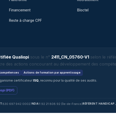
Financement
Bloctel
Reste à charge CPF
ifiée Qualiopi
sous le n°
2411_CN_05760-V1
selon le référ
titre des actions concourant au développement des compéten
 compétences
Actions de formation par apprentissage
rganisme certificateur
ISQ
, reconnu pour la qualité de ses audits.
iopi (PDF)
830 697 942 00027
11 92 21 808 92 (Île-de-France)
ET
NDA
RÉFÉRENT HANDICAP