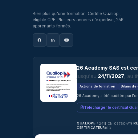
Bien plus qu'une formation. Certifié Qualiopi,
éligible CPF. Plusieurs années d'expertise, 25K
apprenants formés.
26 Academy SAS est cert
jusqu'au
24/11/2027
, au 
Actions de formation
Bilans de
26 Academy a été auditée par l'o
RÉPUBLIQUE
FRANÇAISE
Télécharger le certificat Qual
n° 2411_CN_05760-V1
QUALIOPI
SIR
ISQ
CERTIFICATEUR