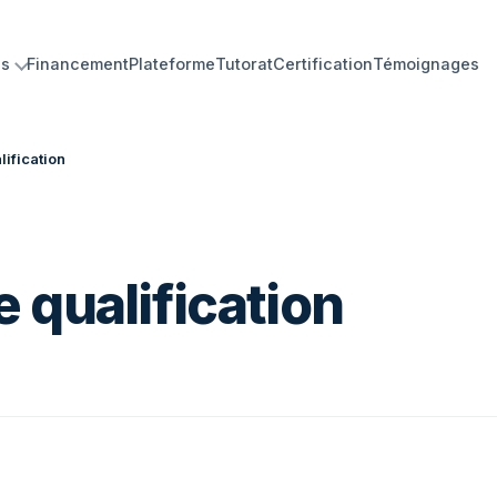
ns
Financement
Plateforme
Tutorat
Certification
Témoignages
ification
 qualification