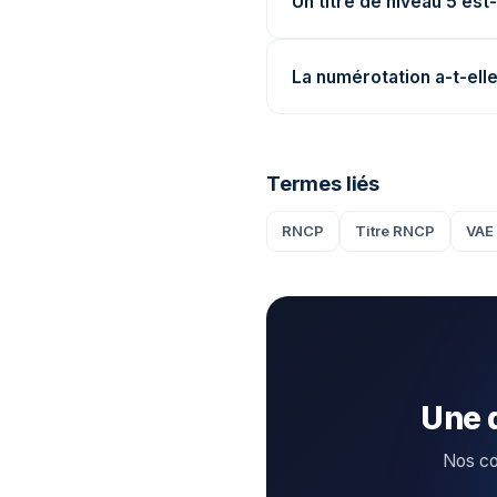
Un titre de niveau 5 es
La numérotation a-t-el
Termes liés
RNCP
Titre RNCP
VAE
Une 
Nos con