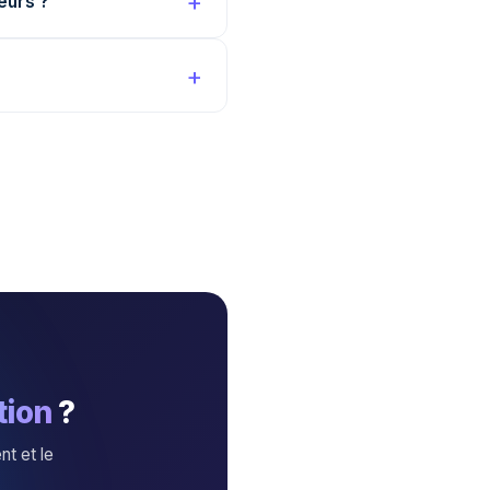
eurs ?
tion
?
nt et le