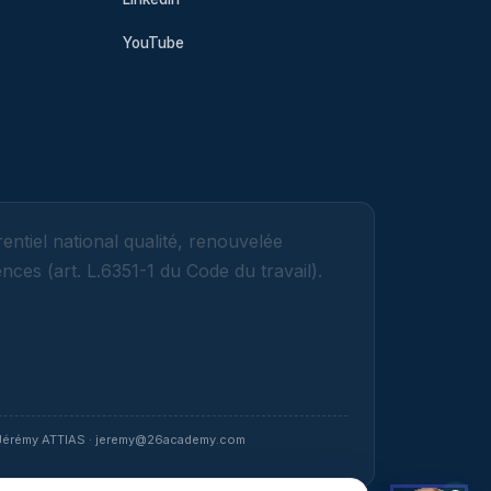
YouTube
entiel national qualité, renouvelée
ces (art. L.6351-1 du Code du travail).
Jérémy ATTIAS · jeremy@26academy.com