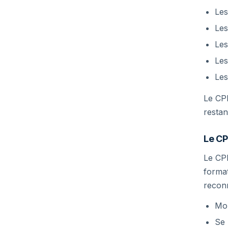
Le
Le
Le
Le
Le
Le CPF
restan
Le CP
Le CP
format
reconn
Mon
Se