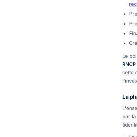
rec
Pré
Pré
Fin
Cré
Le poi
RNCP
cette 
l'inve
La p
L'ense
par la
(ident