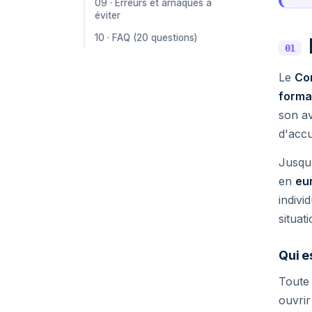
09 · Erreurs et arnaques à
éviter
10 · FAQ (20 questions)
01
Le
Co
forma
son av
d'accu
Jusqu'
en
eu
indivi
situat
Qui e
Toute
ouvrir