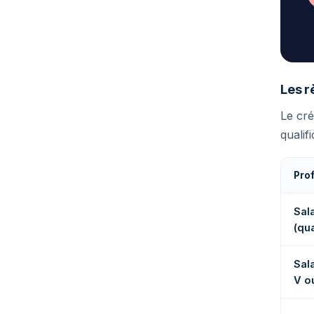
Les r
Le cré
qualif
Prof
Sala
(qua
Sala
V ou