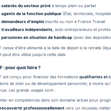
s
salariés du secteur privé
à temps plein ou partiel
s
agents de la fonction publique
(État, territoriale, hospital
s
demandeurs d'emploi
inscrits ou non à France Travail
s
travailleurs indépendants
, auto-entrepreneurs et profess
s
personnes en situation de handicap
(avec des dispositio
 cesse d'être alimenté à la date de départ à la retraite (liqui
t peut être utilisé jusqu'à cette date.
F : pour quoi faire ?
F est conçu pour financer des formations
qualifiantes et 
ions de loisir ou de développement personnel, à moins qu'e
ue. Les grands usages sont :
ter en compétences dans son domaine actuel pour progres
reconvertir professionnellement
vers un nouveau métier