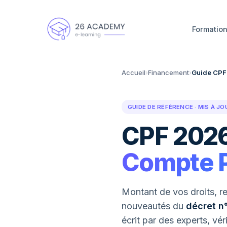
Panneau de gestion des cookies
Formatio
Accueil
›
Financement
›
Guide CPF
GUIDE DE RÉFÉRENCE · MIS À JO
CPF 2026
Compte P
Montant de vos droits, r
nouveautés du
décret n
écrit par des experts, véri