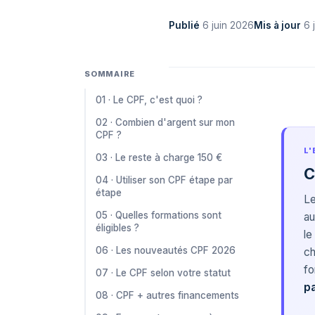
Publié
6 juin 2026
Mis à jour
6 
SOMMAIRE
01 · Le CPF, c'est quoi ?
02 · Combien d'argent sur mon
CPF ?
L'
03 · Le reste à charge 150 €
C
04 · Utiliser son CPF étape par
étape
L
05 · Quelles formations sont
au
éligibles ?
le
06 · Les nouveautés CPF 2026
ch
fo
07 · Le CPF selon votre statut
p
08 · CPF + autres financements