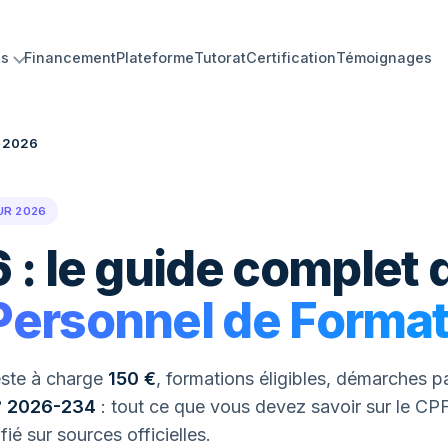
ns
Financement
Plateforme
Tutorat
Certification
Témoignages
 2026
UR 2026
 : le guide complet 
ersonnel de Format
este à charge
150 €
, formations éligibles, démarches p
° 2026-234
: tout ce que vous devez savoir sur le CP
fié sur sources officielles.