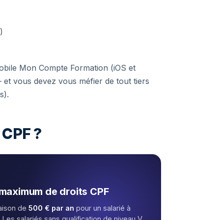
)
 mobile Mon Compte Formation (iOS et
 et vous devez vous méfier de tout tiers
s).
 CPF ?
 maximum de droits CPF
raison de
500 € par an
pour un salarié à
 Les salariés sans qualification de niveau V