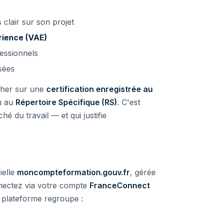
 clair sur son projet
rience (VAE)
fessionnels
sées
cher sur une
certification enregistrée au
ou au
Répertoire Spécifique (RS)
. C'est
hé du travail — et qui justifie
ielle
moncompteformation.gouv.fr
, gérée
nectez via votre compte
FranceConnect
la plateforme regroupe :