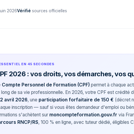
juin 2026
Vérifié
sources officielles
ESSENTIEL EN 45 SECONDES
PF 2026 : vos droits, vos démarches, vos qu
e
Compte Personnel de Formation (CPF)
permet à chaque actif
 long de sa vie professionnelle. En 2026, votre CPF est crédité 
2 avril 2026
, une
participation forfaitaire de 150 €
(décret n
aque inscription — sauf si vous êtes demandeur d'emploi ou bé
rmations s'achètent sur
moncompteformation.gouv.fr
via Fr
arcours RNCP/RS
, 100 % en ligne, avec tuteur dédié, éligibles 