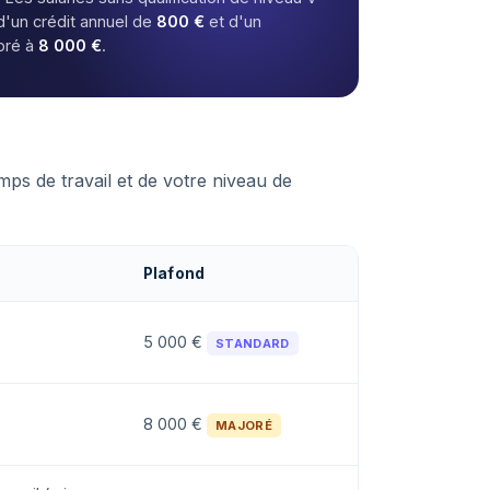
d'un crédit annuel de
800 €
et d'un
oré à
8 000 €
.
mps de travail et de votre niveau de
Plafond
5 000 €
STANDARD
8 000 €
MAJORÉ