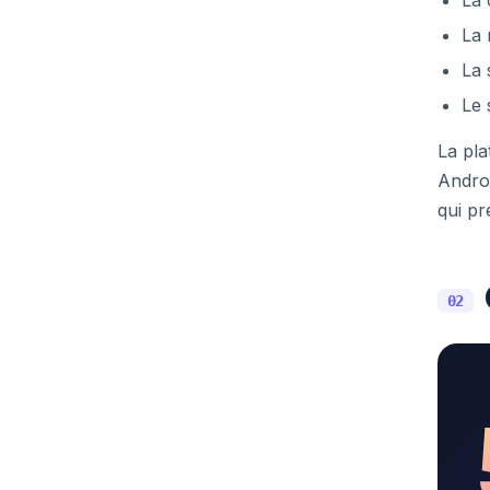
La 
La 
La 
Le 
La pla
Androi
qui pr
02