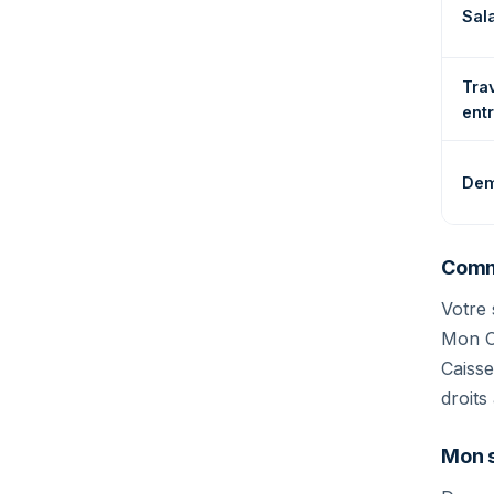
Sala
Tra
ent
Dem
Comm
Votre 
Mon Co
Caisse
droits
Mon s