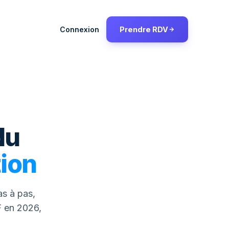
Connexion
Prendre RDV
du
ion
as à pas,
F en 2026,