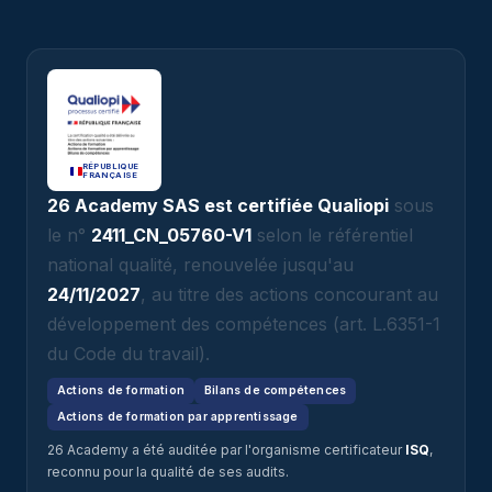
RÉPUBLIQUE
FRANÇAISE
26 Academy SAS est certifiée Qualiopi
sous
le n°
2411_CN_05760-V1
selon le référentiel
national qualité, renouvelée jusqu'au
24/11/2027
, au titre des actions concourant au
développement des compétences (art. L.6351-1
du Code du travail).
Actions de formation
Bilans de compétences
Actions de formation par apprentissage
26 Academy a été auditée par l'organisme certificateur
ISQ
,
reconnu pour la qualité de ses audits.