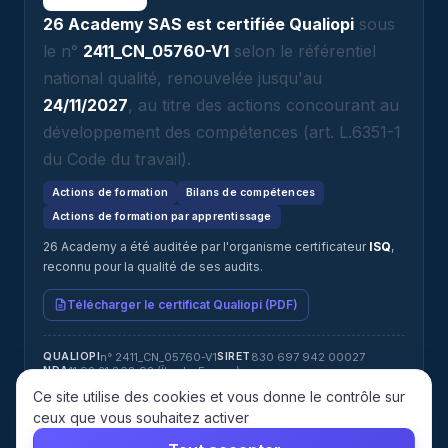
26 Academy SAS est certifiée Qualiopi
sous
le n°
2411_CN_05760-V1
selon le référentiel
national qualité, renouvelée jusqu'au
24/11/2027
, au titre des actions concourant au
développement des compétences (art. L.6351-1
du Code du travail).
Actions de formation
Bilans de compétences
Actions de formation par apprentissage
26 Academy a été auditée par l'organisme certificateur
ISQ
,
reconnu pour la qualité de ses audits.
Télécharger le certificat Qualiopi (PDF)
n° 2411_CN_05760-V1
830 697 942 00027
QUALIOPI
SIRET
11 92 21 808 92 (Île-de-France)
NDA
Jérémy ATTIAS · jeremy@26academy.com
RÉFÉRENT HANDICAP
Ce site utilise des cookies et vous donne le contrôle sur
ISQ
CERTIFICATEUR
ceux que vous souhaitez activer