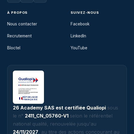
À PROPOS
SUIVEZ-NOUS
Nous contacter
Facebook
Recrutement
LinkedIn
Bloctel
YouTube
RÉPUBLIQUE
FRANÇAISE
26 Academy SAS est certifiée Qualiopi
sous
le n°
2411_CN_05760-V1
selon le référentiel
national qualité, renouvelée jusqu'au
24/11/2027
, au titre des actions concourant au