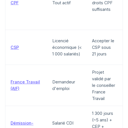
CPF
Tout actif
droits CPF
(
suffisants
p
Licencié
Accepter le
J
CSP
économique (<
CSP sous
m
1 000 salariés)
21 jours
Projet
validé par
France Travail
Demandeur
le conseiller
V
(AIF)
d'emploi
France
Travail
1 300 jours
(~5 ans) +
Démission-
Salarié CDI
CEP +
V