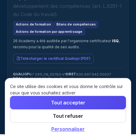
développement des compétences (art. L.6351-1
du Code du travail).
Actions de formation
Bilans de compétences
Actions de formation par apprentissage
26 Academy a été auditée par l'organisme certificateur
ISQ
,
reconnu pour la qualité de ses audits.
Télécharger le certificat Qualiopi (PDF)
n° 2411_CN_05760-V1
830 697 942 00027
QUALIOPI
SIRET
11 92 21 808 92 (Île-de-France)
NDA
Jérémy ATTIAS · jeremy@26academy.com
RÉFÉRENT HANDICAP
Ce site utilise des cookies et vous donne le contrôle sur
ISQ
CERTIFICATEUR
ceux que vous souhaitez activer
Tout accepter
© 2026 26 Academy. Tous droits réservés.
Tout refuser
Mentions
Confidentialité
CGU
CGV
Cookies
Gérer les
légales
cookies
Personnaliser