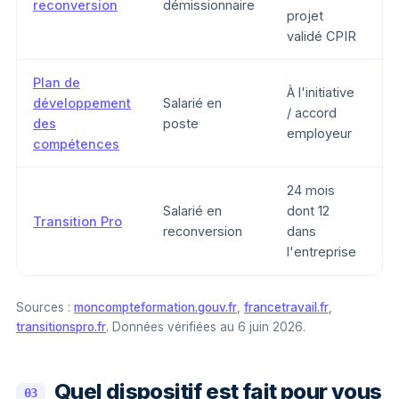
reconversion
démissionnaire
projet
validé CPIR
Plan de
À l'initiative
développement
Salarié en
/ accord
V
des
poste
employeur
compétences
24 mois
Salarié en
dont 12
F
Transition Pro
reconversion
dans
c
l'entreprise
Sources :
moncompteformation.gouv.fr
,
francetravail.fr
,
transitionspro.fr
. Données vérifiées au 6 juin 2026.
Quel dispositif est fait pour vous
03