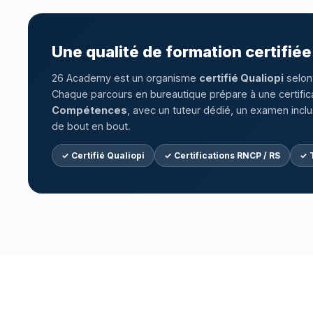
Une qualité de formation certifiée
26 Academy est un organisme
certifié Qualiopi
selon 
Chaque parcours en bureautique prépare à une certific
Compétences
, avec un tuteur dédié, un examen in
de bout en bout.
✓ Certifié Qualiopi
✓ Certifications RNCP / RS
✓ T