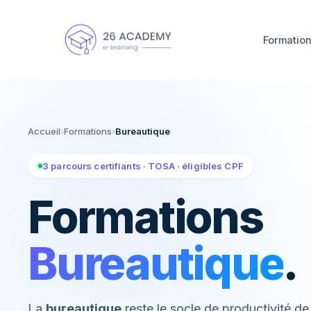
Panneau de gestion des cookies
Formatio
Accueil
›
Formations
›
Bureautique
3 parcours certifiants · TOSA · éligibles CPF
Formations
Bureautique
.
La
bureautique
reste le socle de productivité de 