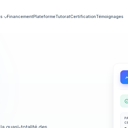
ns
Financement
Plateforme
Tutorat
Certification
Témoignages
P
C
la quasi-totalité des