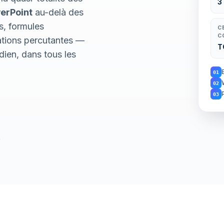
3
erPoint
au-delà des
s, formules
C
C
ations percutantes —
T
dien, dans tous les
01
02
03
e