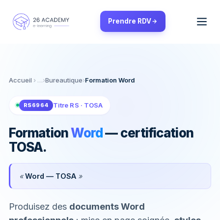
Panneau de gestion des cookies
Prendre RDV
Accueil
›
Bureautique
›
Formation Word
Titre RS · TOSA
RS6964
Formation
Word
— certification
TOSA.
«
Word — TOSA
»
Produisez des
documents Word