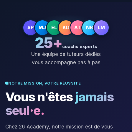
SP
MJ
EL
KD
AT
NB
LM
25+
coachs experts
Une équipe de tuteurs dédiés
vous accompagne pas à pas
NOTRE MISSION, VOTRE RÉUSSITE
Vous n'êtes
jamais
seul·e.
Chez 26 Academy, notre mission est de vous