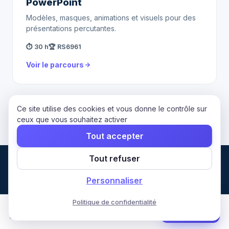
PowerPoint
Modèles, masques, animations et visuels pour des
présentations percutantes.
⏱ 30 h
🏆 RS6961
Voir le parcours
← Retour au hub Formations Bureautique
Ce site utilise des cookies et vous donne le contrôle sur
ceux que vous souhaitez activer
Tout accepter
Tout refuser
FORMATIONS
Personnaliser
BUREAUTIQUE
Politique de confidentialité
Hub Bureautique
Formation Word
Commencer
30 h · 2 mois · CPF
Excel (TOSA)
Bien plus qu'une formation.