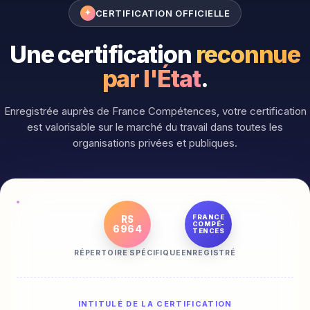
CERTIFICATION OFFICIELLE
✦
Une certification
reconnue
par l'État
.
Enregistrée auprès de France Compétences, votre certification
est valorisable sur le marché du travail dans toutes les
organisations privées et publiques.
FRANCE
RS
COMPÉ-
6964
TENCES
RÉPERTOIRE SPÉCIFIQUE
ENREGISTRÉ
INTITULÉ DE LA CERTIFICATION