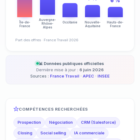
6 %
Auvergne-
Île-de-
Occitanie
Nouvelle-
Hauts-de-
Rhône-
France
Aquitaine
France
Alpes
Part des offres · France Travail 2026
📊 Données publiques officielles
Dernière mise à jour :
6 juin 2026
Sources :
France Travail
·
APEC
·
INSEE
COMPÉTENCES RECHERCHÉES
Prospection
Négociation
CRM (Salesforce)
Closing
Social selling
IA commerciale