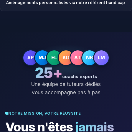
Aménagements personnalisés via notre référent handicap
SP
MJ
EL
KD
AT
NB
LM
25+
coachs experts
Une équipe de tuteurs dédiés
vous accompagne pas à pas
NOTRE MISSION, VOTRE RÉUSSITE
Vous n'êtes
jamais