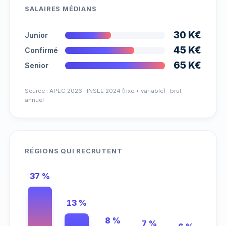
SALAIRES MÉDIANS
30 K€
Junior
45 K€
Confirmé
65 K€
Senior
Source : APEC 2026 · INSEE 2024 (fixe + variable) · brut
annuel
RÉGIONS QUI RECRUTENT
37 %
13 %
8 %
7 %