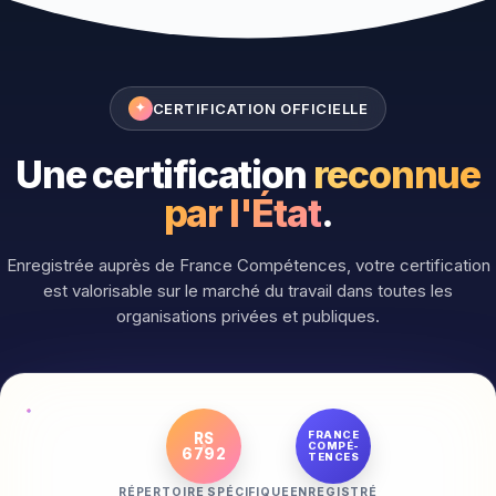
CERTIFICATION OFFICIELLE
✦
Une certification
reconnue
par l'État
.
Enregistrée auprès de France Compétences, votre certification
est valorisable sur le marché du travail dans toutes les
organisations privées et publiques.
FRANCE
RS
COMPÉ-
6792
TENCES
RÉPERTOIRE SPÉCIFIQUE
ENREGISTRÉ