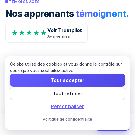
TÉMOIGNAGES
Nos apprenants
témoignent.
Voir Trustpilot
★★★★★
Avis vérifiés
Ce site utilise des cookies et vous donne le contrôle sur
★★★★★
ceux que vous souhaitez activer
Super tuteur
Tout accepter
Bien que les cours manquent à mon avis d'exemples et
d'exercices ciblés, mon tuteur est à l'écoute et a les
Tout refuser
réponses à toutes mes questions.
Personnaliser
Louis
L
13 août 2025
Politique de confidentialité
Formation Commercial & Intelligence
Commencer
Artificielle
35 h · 2 mois · CPF