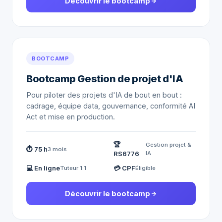
Découvrir le bootcamp
BOOTCAMP
Bootcamp Gestion de projet d'IA
Pour piloter des projets d'IA de bout en bout :
cadrage, équipe data, gouvernance, conformité AI
Act et mise en production.
🏆
Gestion projet &
⏱ 75 h
3 mois
RS6776
IA
💻 En ligne
💳 CPF
Tuteur 1:1
Éligible
Découvrir le bootcamp