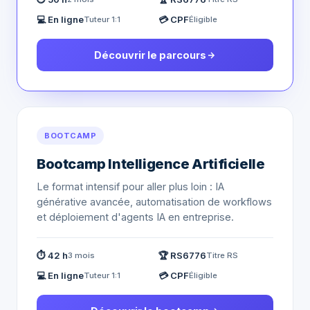
💻 En ligne
💳 CPF
Tuteur 1:1
Éligible
Découvrir le parcours
BOOTCAMP
Bootcamp Intelligence Artificielle
Le format intensif pour aller plus loin : IA
générative avancée, automatisation de workflows
et déploiement d'agents IA en entreprise.
⏱ 42 h
🏆 RS6776
3 mois
Titre RS
💻 En ligne
💳 CPF
Tuteur 1:1
Éligible