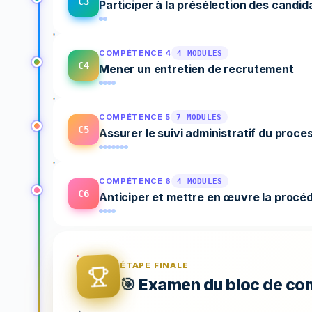
C3
Participer à la présélection des candid
COMPÉTENCE 4
4 MODULES
C4
Mener un entretien de recrutement
COMPÉTENCE 5
7 MODULES
C5
Assurer le suivi administratif du proc
COMPÉTENCE 6
4 MODULES
C6
Anticiper et mettre en œuvre la procéd
ÉTAPE FINALE
🎯 Examen du bloc de 