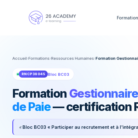
Panneau de gestion des cookies
Formatio
Construisez votre projet avec un conseiller en quelq
Accueil
›
Formations
›
Ressources Humaines
›
Formation Gestionnai
Bloc BC03
RNCP38045
Formation
Gestionnair
de Paie
— certification
«
Bloc BC03 « Participer au recrutement et à l'intégr