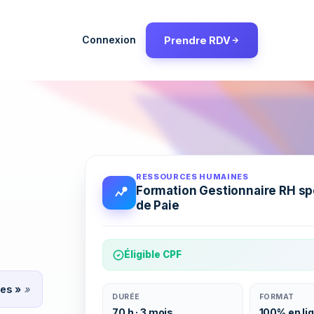
Connexion
Prendre RDV
RESSOURCES HUMAINES
Formation Gestionnaire RH sp
de Paie
Éligible CPF
nes »
»
DURÉE
FORMAT
70 h · 3 mois
100% en li