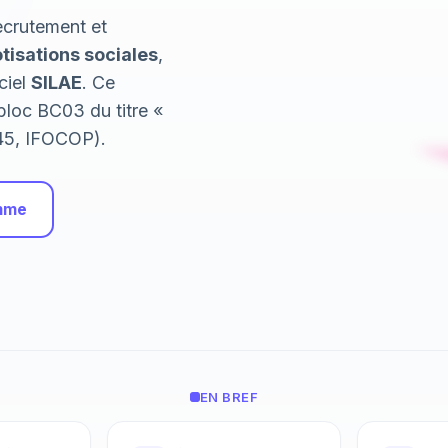
ecrutement et
tisations sociales
,
ciel
SILAE
. Ce
bloc BC03 du titre «
45, IFOCOP).
amme
EN BREF