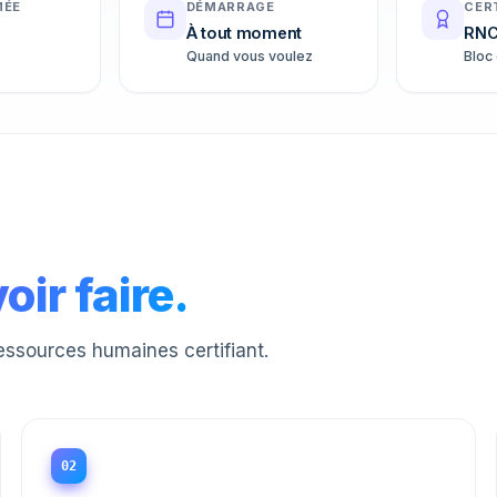
MÉE
DÉMARRAGE
CER
À tout moment
RNC
Quand vous voulez
Bloc
oir faire.
essources humaines certifiant.
02