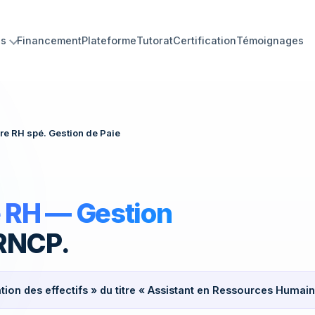
ns
Financement
Plateforme
Tutorat
Certification
Témoignages
ues minutes.
re RH spé. Gestion de Paie
e RH — Gestion
 RNCP.
ation des effectifs » du titre « Assistant en Ressources Humai