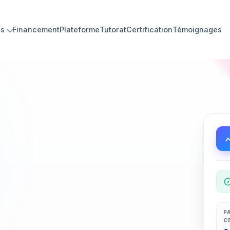
ns
Financement
Plateforme
Tutorat
Certification
Témoignages
P
C