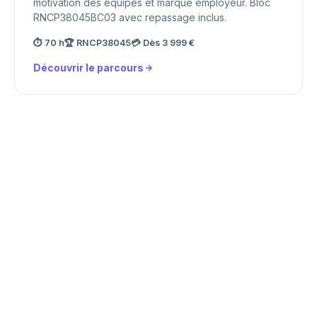
motivation des équipes et marque employeur. Bloc
RNCP38045BC03 avec repassage inclus.
⏱ 70 h
🏆 RNCP38045
💳 Dès 3 999 €
Découvrir le parcours