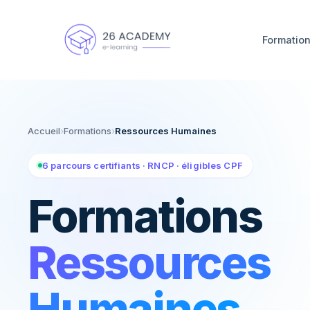
Panneau de gestion des cookies
Formatio
Accueil
›
Formations
›
Ressources Humaines
6 parcours certifiants · RNCP · éligibles CPF
Formations
Ressources
Humaines
.