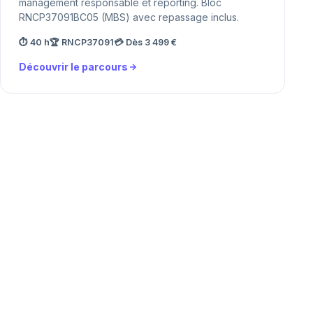
management responsable et reporting. Bloc
RNCP37091BC05 (MBS) avec repassage inclus.
⏱ 40 h
🏆 RNCP37091
💳 Dès 3 499 €
Découvrir le parcours