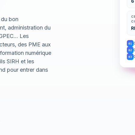
6
C
 du bon
C
nt, administration du
R
n, GPEC… Les
secteurs, des PME aux
01
02
nsformation numérique
03
ils SIRH et les
nd pour entrer dans
e