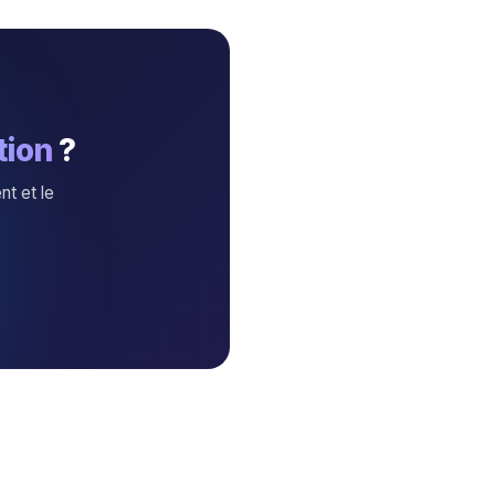
tion
?
nt et le