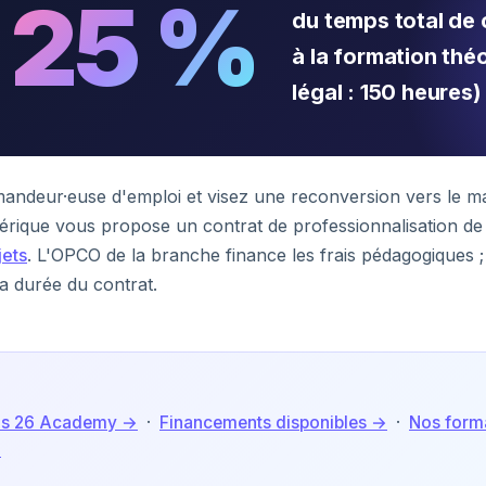
à 25 %
du temps total de
à la formation th
légal : 150 heures)
andeur·euse d'emploi et visez une reconversion vers le m
rique vous propose un contrat de professionnalisation de
jets
. L'OPCO de la branche finance les frais pédagogiques 
a durée du contrat.
ons 26 Academy →
·
Financements disponibles →
·
Nos forma
→