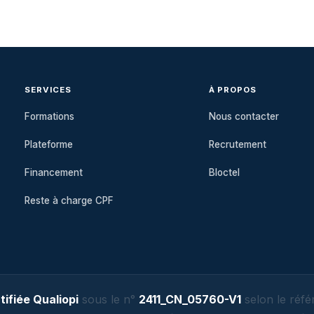
SERVICES
À PROPOS
Formations
Nous contacter
Plateforme
Recrutement
Financement
Bloctel
Reste à charge CPF
ifiée Qualiopi
sous le n°
2411_CN_05760-V1
selon le référ