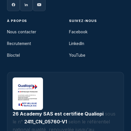
À PROPOS
SUIVEZ-NOUS
Nous contacter
Facebook
Recrutement
LinkedIn
Bloctel
YouTube
RÉPUBLIQUE
FRANÇAISE
26 Academy SAS est certifiée Qualiopi
sous
le n°
2411_CN_05760-V1
selon le référentiel
national qualité, renouvelée jusqu'au