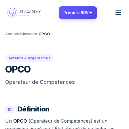
Panneau de gestion des cookies
Prendre RDV
Accueil
›
Glossaire
›
OPCO
Acteurs & organismes
OPCO
Opérateur de Compétences
Définition
01
Un
OPCO
(Opérateur de Compétences) est un
organisme agréé par l'État chargé de collecter les