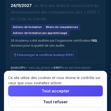
24/11/2027
, au titre des actions concourant au
développement des compétences (art. L.6351-1
du Code du travail).
Actions de formation
Bilans de compétences
Actions de formation par apprentissage
26 Academy a été auditée par l'organisme certificateur
ISQ
,
reconnu pour la qualité de ses audits.
Télécharger le certificat Qualiopi (PDF)
n° 2411_CN_05760-V1
830 697 942 00027
QUALIOPI
SIRET
11 92 21 808 92 (Île-de-France)
NDA
Jérémy ATTIAS · jeremy@26academy.com
RÉFÉRENT HANDICAP
Ce site utilise des cookies et vous donne le contrôle sur
ISQ
CERTIFICATEUR
ceux que vous souhaitez activer
Tout accepter
© 2026 26 Academy. Tous droits réservés.
Tout refuser
Mentions
Confidentialité
CGU
CGV
Cookies
Gérer les
légales
cookies