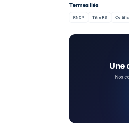
Termes liés
RNCP
Titre RS
Certifi
Une 
Nos con