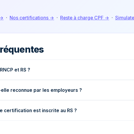
 →
·
Nos certifications →
·
Reste à charge CPF →
·
Simulat
fréquentes
 RNCP et RS ?
t-elle reconnue par les employeurs ?
certification est inscrite au RS ?