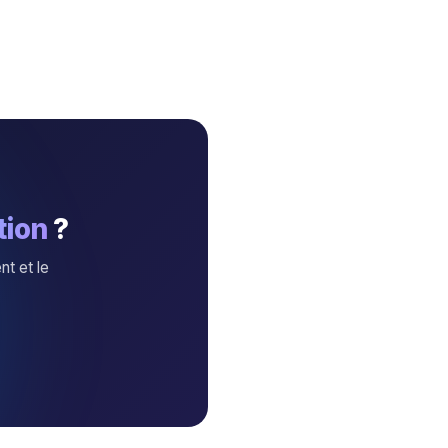
tion
?
nt et le