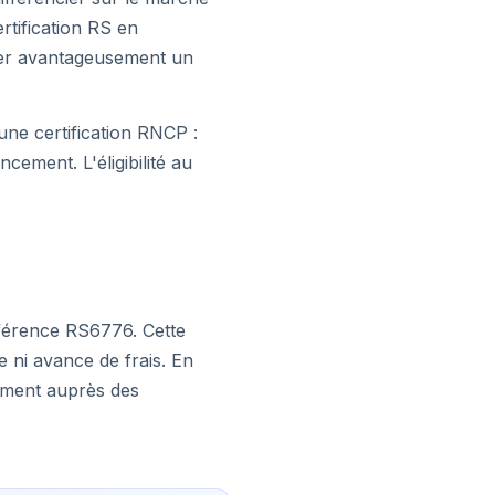
rtification RS en
léter avantageusement un
une certification RNCP :
cement. L'éligibilité au
éférence RS6776. Cette
e ni avance de frais. En
tement auprès des