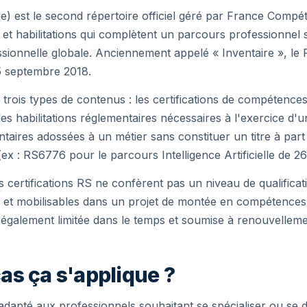
e) est le second répertoire officiel géré par France Comp
ns et habilitations qui complètent un parcours professionnel
fessionnelle globale. Anciennement appelé « Inventaire », le RS
5 septembre 2018.
trois types de contenus : les certifications de compétences
 habilitations réglementaires nécessaires à l'exercice d'une 
ntaires adossées à un métier sans constituer un titre à par
 (ex : RS6776 pour le parcours Intelligence Artificielle de 
certifications RS ne confèrent pas un niveau de qualificati
F et mobilisables dans un projet de montée en compétences
 également limitée dans le temps et soumise à renouvelleme
as ça s'applique ?
adapté aux professionnels souhaitant se spécialiser ou se d