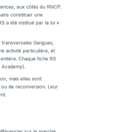
étences, aux côtés du RNCP.
 sans constituer une
 a été institué par la loi «
 transversales (langues,
activité particulière, et
t entière. Chaque fiche RS
26 Academy).
on, mais elles sont
 ou de reconversion. Leur
nt.
ifférencier sur le marché