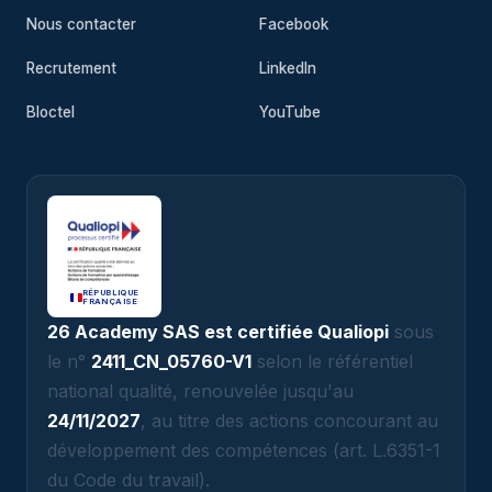
Nous contacter
Facebook
Recrutement
LinkedIn
Bloctel
YouTube
RÉPUBLIQUE
FRANÇAISE
26 Academy SAS est certifiée Qualiopi
sous
le n°
2411_CN_05760-V1
selon le référentiel
national qualité, renouvelée jusqu'au
24/11/2027
, au titre des actions concourant au
développement des compétences (art. L.6351-1
du Code du travail).