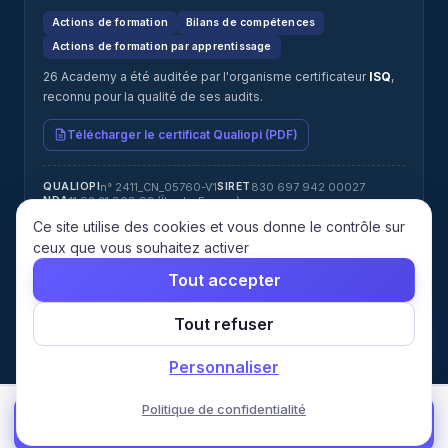
Actions de formation
Bilans de compétences
Actions de formation par apprentissage
26 Academy a été auditée par l'organisme certificateur
ISQ
,
reconnu pour la qualité de ses audits.
Télécharger le certificat Qualiopi (PDF)
n° 2411_CN_05760-V1
830 697 942 00027
QUALIOPI
SIRET
11 92 21 808 92 (Île-de-France)
NDA
Jérémy ATTIAS · jeremy@26academy.com
RÉFÉRENT HANDICAP
Ce site utilise des cookies et vous donne le contrôle sur
ISQ
CERTIFICATEUR
ceux que vous souhaitez activer
Tout accepter
© 2026 26 Academy. Tous droits réservés.
Tout refuser
Mentions
Confidentialité
CGU
CGV
Cookies
Gérer les
légales
cookies
Personnaliser
Politique de confidentialité
🎯 Faire mon diagnostic →