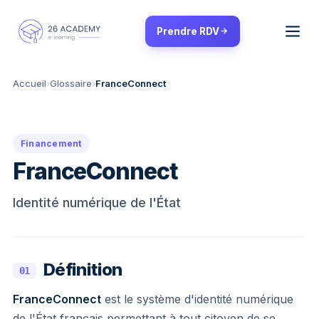
Panneau de gestion des cookies
Prendre RDV
Accueil
›
Glossaire
›
FranceConnect
Financement
FranceConnect
Identité numérique de l'État
Définition
01
FranceConnect
est le système d'identité numérique
de l'État français permettant à tout citoyen de se