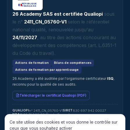
RÉPUBLIQUE
FRANÇAISE
26 Academy SAS est certifiée Qualiopi
sous
le n°
2411_CN_05760-V1
selon le référentiel
national qualité, renouvelée jusqu'au
24/11/2027
, au titre des actions concourant au
développement des compétences (art. L.6351-1
du Code du travail).
Actions de formation
Bilans de compétences
Actions de formation par apprentissage
26 Academy a été auditée par l'organisme certificateur
ISQ
,
reconnu pour la qualité de ses audits.
Télécharger le certificat Qualiopi (PDF)
n° 2411_CN_05760-V1
830 697 942 00027
QUALIOPI
SIRET
11 92 21 808 92 (Île-de-France)
NDA
Jérémy ATTIAS · jeremy@26academy.com
RÉFÉRENT HANDICAP
Ce site utilise des cookies et vous donne le contrôle sur
ISQ
CERTIFICATEUR
ceux que vous souhaitez activer