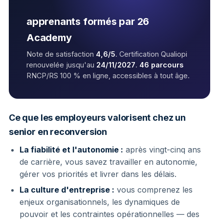
apprenants formés par 26
Academy
Note de satisfaction
4,6/5
. Certification Qualiopi
renouvelée jusqu'au
24/11/2027
.
46 parcours
RNCP/RS 100 % en ligne, accessibles à tout âge.
Ce que les employeurs valorisent chez un
senior en reconversion
La fiabilité et l'autonomie :
après vingt-cinq ans
de carrière, vous savez travailler en autonomie,
gérer vos priorités et livrer dans les délais.
La culture d'entreprise :
vous comprenez les
enjeux organisationnels, les dynamiques de
pouvoir et les contraintes opérationnelles — des