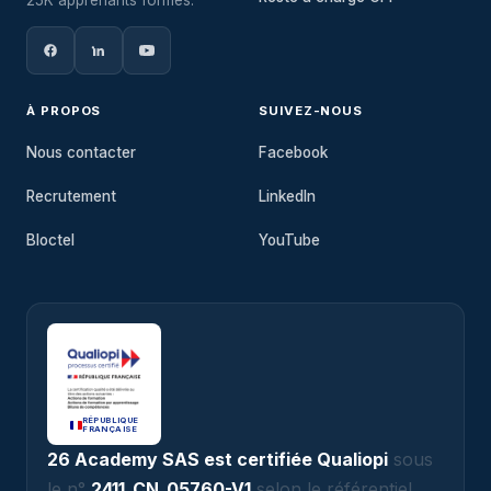
À PROPOS
SUIVEZ-NOUS
Nous contacter
Facebook
Recrutement
LinkedIn
Bloctel
YouTube
RÉPUBLIQUE
FRANÇAISE
26 Academy SAS est certifiée Qualiopi
sous
le n°
2411_CN_05760-V1
selon le référentiel