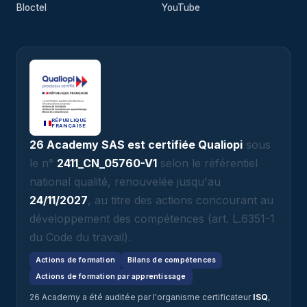
Bloctel
YouTube
RÉPUBLIQUE
FRANÇAISE
26 Academy SAS est certifiée Qualiopi
sous
le n°
2411_CN_05760-V1
selon le référentiel
national qualité, renouvelée jusqu'au
24/11/2027
, au titre des actions concourant au
développement des compétences (art. L.6351-1
du Code du travail).
Actions de formation
Bilans de compétences
Actions de formation par apprentissage
26 Academy a été auditée par l'organisme certificateur
ISQ
,