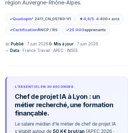
région Auvergne-Rhône-Alpes.
✓
Qualiopi
n° 2411_CN_05760-V1
★
4,6/5
· 4 400+ avis
✓
Certification
RNCP / RS
✓
25 000
apprenants
📅
Publié
· 7 juin 2026
🔄
Mis à jour
· 7 juin 2026
✓
Data
· France Travail · APEC · INSEE
L'ESSENTIEL EN 30 SECONDES
Chef de projet IA à Lyon : un
métier recherché, une formation
finançable.
Le salaire médian d'le métier de chef de projet IA
s'établit autour de
50 K€ brut/an
(APEC 2026 ·