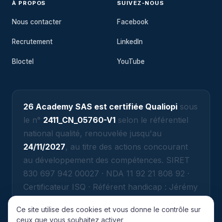
À PROPOS
SUIVEZ-NOUS
Nous contacter
Facebook
Recrutement
LinkedIn
Bloctel
YouTube
26 Academy SAS est certifiée Qualiopi
sous
le n°
2411_CN_05760-V1
selon le référentiel
national qualité, renouvelée jusqu'au
24/11/2027
, au titre des actions concourant
au développement des compétences. SIRET
830 697 942 00027 · NDA 11 92 21 808 92 ·
Certificateur ISQ · Référent handicap : Jérémy
ATTIAS (jeremy@26academy.com).
Ce site utilise des cookies et vous donne le contrôle sur
ceux que vous souhaitez activer