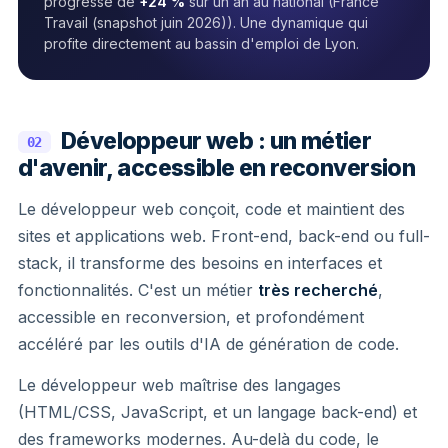
progresse de
+24 %
sur un an au national (France
Travail (snapshot juin 2026)). Une dynamique qui
profite directement au bassin d'emploi de Lyon.
Développeur web : un métier
02
d'avenir, accessible en reconversion
Le développeur web conçoit, code et maintient des
sites et applications web. Front-end, back-end ou full-
stack, il transforme des besoins en interfaces et
fonctionnalités. C'est un métier
très recherché
,
accessible en reconversion, et profondément
accéléré par les outils d'IA de génération de code.
Le développeur web maîtrise des langages
(HTML/CSS, JavaScript, et un langage back-end) et
des frameworks modernes. Au-delà du code, le