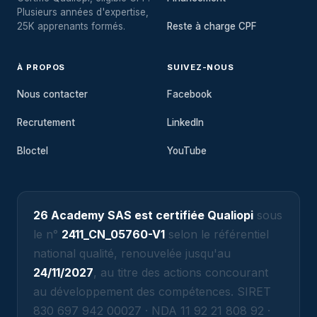
Plusieurs années d'expertise,
25K apprenants formés.
Reste à charge CPF
À PROPOS
SUIVEZ-NOUS
Nous contacter
Facebook
Recrutement
LinkedIn
Bloctel
YouTube
26 Academy SAS est certifiée Qualiopi
sous
le n°
2411_CN_05760-V1
selon le référentiel
national qualité, renouvelée jusqu'au
24/11/2027
, au titre des actions concourant
au développement des compétences. SIRET
830 697 942 00027 · NDA 11 92 21 808 92 ·