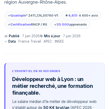
région Auvergne-Rhône-Alpes.
✓
Qualiopi
n° 2411_CN_05760-V1
★
4,6/5
· 4 400+ avis
✓
Certification
RNCP / RS
✓
25 000
apprenants
📅
Publié
· 7 juin 2026
🔄
Mis à jour
· 7 juin 2026
✓
Data
· France Travail · APEC · INSEE
L'ESSENTIEL EN 30 SECONDES
Développeur web à Lyon : un
métier recherché, une formation
finançable.
Le salaire médian d'le métier de développeur web
s'établit autour de
50 K€ brut/an
(APEC 2026 ·