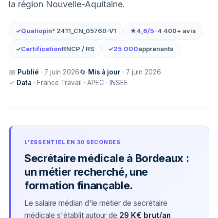
la région Nouvelle-Aquitaine.
✓
Qualiopi
n° 2411_CN_05760-V1
★
4,6/5
· 4 400+ avis
✓
Certification
RNCP / RS
✓
25 000
apprenants
📅
Publié
· 7 juin 2026
🔄
Mis à jour
· 7 juin 2026
✓
Data
· France Travail · APEC · INSEE
L'ESSENTIEL EN 30 SECONDES
Secrétaire médicale à Bordeaux :
un métier recherché, une
formation finançable.
Le salaire médian d'le métier de secrétaire
médicale s'établit autour de
29 K€ brut/an