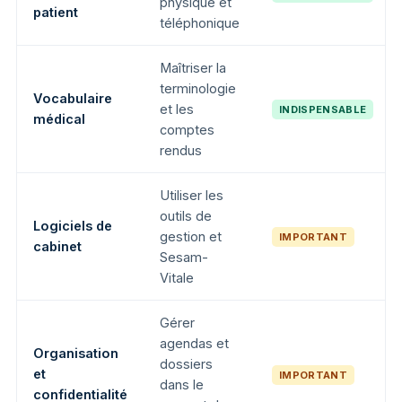
physique et
patient
téléphonique
Maîtriser la
terminologie
Vocabulaire
et les
INDISPENSABLE
médical
comptes
rendus
Utiliser les
outils de
Logiciels de
gestion et
IMPORTANT
cabinet
Sesam-
Vitale
Gérer
agendas et
Organisation
dossiers
et
IMPORTANT
dans le
confidentialité