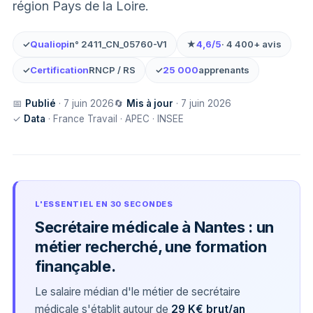
région Pays de la Loire.
✓
Qualiopi
n° 2411_CN_05760-V1
★
4,6/5
· 4 400+ avis
✓
Certification
RNCP / RS
✓
25 000
apprenants
📅
Publié
· 7 juin 2026
🔄
Mis à jour
· 7 juin 2026
✓
Data
· France Travail · APEC · INSEE
L'ESSENTIEL EN 30 SECONDES
Secrétaire médicale à Nantes : un
métier recherché, une formation
finançable.
Le salaire médian d'le métier de secrétaire
médicale s'établit autour de
29 K€ brut/an