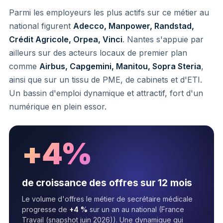
Parmi les employeurs les plus actifs sur ce métier au
national figurent
Adecco, Manpower, Randstad,
Crédit Agricole, Orpea, Vinci
. Nantes s'appuie par
ailleurs sur des acteurs locaux de premier plan
comme
Airbus, Capgemini, Manitou, Sopra Steria
,
ainsi que sur un tissu de PME, de cabinets et d'ETI.
Un bassin d'emploi dynamique et attractif, fort d'un
numérique en plein essor.
+4%
de croissance des offres sur 12 mois
Le volume d'offres le métier de secrétaire médicale
progresse de
+4 %
sur un an au national (France
Travail (snapshot juin 2026)). Une dynamique qui