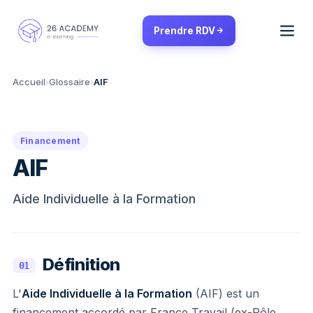
Panneau de gestion des cookies
Prendre RDV
Accueil
›
Glossaire
›
AIF
Financement
AIF
Aide Individuelle à la Formation
Définition
01
L'
Aide Individuelle à la Formation
(AIF) est un
financement accordé par France Travail (ex-Pôle