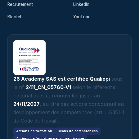
Recrutement
LinkedIn
Bloctel
YouTube
RÉPUBLIQUE
FRANÇAISE
26 Academy SAS est certifiée Qualiopi
sous
le n°
2411_CN_05760-V1
selon le référentiel
national qualité, renouvelée jusqu'au
24/11/2027
, au titre des actions concourant au
développement des compétences (art. L.6351-1
du Code du travail).
Actions de formation
Bilans de compétences
Actions de formation par apprentissage