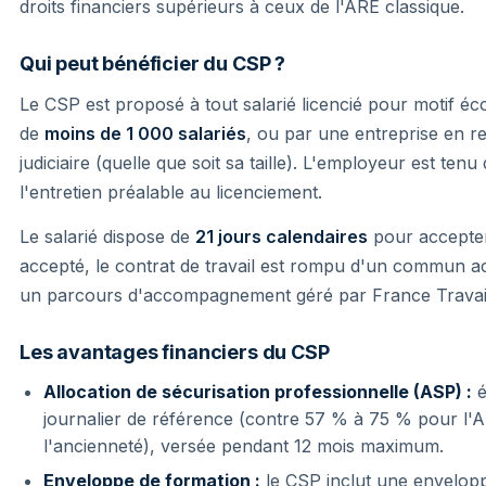
droits financiers supérieurs à ceux de l'ARE classique.
Qui peut bénéficier du CSP ?
Le CSP est proposé à tout salarié licencié pour motif é
de
moins de 1 000 salariés
, ou par une entreprise en r
judiciaire (quelle que soit sa taille). L'employeur est ten
l'entretien préalable au licenciement.
Le salarié dispose de
21 jours calendaires
pour accepter
accepté, le contrat de travail est rompu d'un commun acc
un parcours d'accompagnement géré par France Travai
Les avantages financiers du CSP
Allocation de sécurisation professionnelle (ASP) :
é
journalier de référence (contre 57 % à 75 % pour l'A
l'ancienneté), versée pendant 12 mois maximum.
Enveloppe de formation :
le CSP inclut une envelop