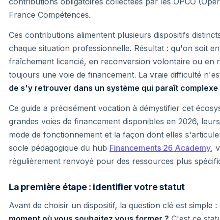
contributions obligatoires collectées par les OPCO (Op
France Compétences.
Ces contributions alimentent plusieurs dispositifs distin
chaque situation professionnelle. Résultat : qu'on soit en
fraîchement licencié, en reconversion volontaire ou en r
toujours une voie de financement. La vraie difficulté n'
de s'y retrouver dans un système qui paraît complexe
Ce guide a précisément vocation à démystifier cet écosys
grandes voies de financement disponibles en 2026, leurs
mode de fonctionnement et la façon dont elles s'articulent
socle pédagogique du hub
Financements 26 Academy
, 
régulièrement renvoyé pour des ressources plus spécifi
La première étape : identifier votre statut
Avant de choisir un dispositif, la question clé est simple :
moment où vous souhaitez vous former ?
C'est ce statu