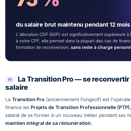
du salaire brut maintenu pendant 12 mo
L'allocation CSP (ASP) est significativement supérieure à
à votre CPF, elle permet dans la plupart des cas de finan
formation de reconversion,
sans reste à charge personn
La Transition Pro — se reconvertir
05
salaire
La
Transition Pro
(anciennement Fongecif) est l'opérateur
finance les
Projets de Transition Professionnelle (PTP)
salarié de se former à un nouveau métier pendant ses he
maintien intégral de sa rémunération
.