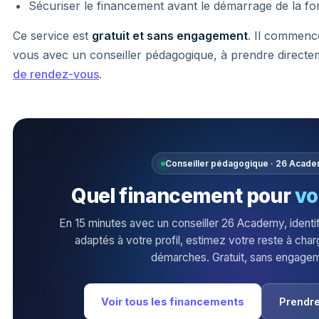
Sécuriser le financement avant le démarrage de la fo
Ce service est
gratuit et sans engagement
. Il commenc
vous avec un conseiller pédagogique, à prendre direct
de rendez-vous
.
Conseiller pédagogique · 26 Acad
Quel financement pour
vo
En 15 minutes avec un conseiller 26 Academy, identifi
adaptés à votre profil, estimez votre reste à char
démarches. Gratuit, sans engagem
Voir tous les financements
Prendr