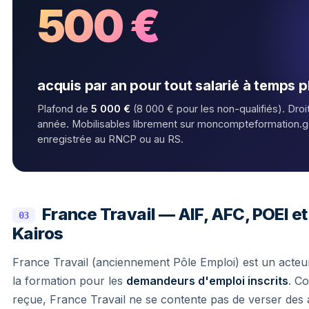
500 €
acquis par an pour tout salarié à temps p
Plafond de
5 000 €
(8 000 € pour les non-qualifiés). Dro
année. Mobilisables librement sur moncompteformation.go
enregistrée au RNCP ou au RS.
France Travail — AIF, AFC, POEI e
03
Kairos
France Travail (anciennement Pôle Emploi) est un acteu
la formation pour les
demandeurs d'emploi inscrits
. C
reçue, France Travail ne se contente pas de verser des al