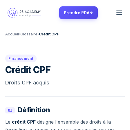
Panneau de gestion des cookies
Prendre RDV
Accueil
›
Glossaire
›
Crédit CPF
Financement
Crédit CPF
Droits CPF acquis
Définition
01
Le
crédit CPF
désigne l'ensemble des droits à la
formation, exprimés en euros, accumulés par un