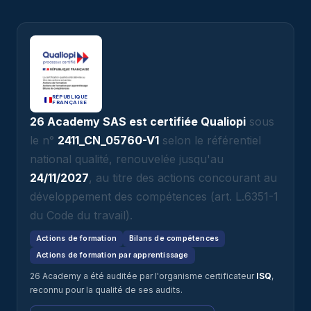
RÉPUBLIQUE
FRANÇAISE
26 Academy SAS est certifiée Qualiopi
sous
le n°
2411_CN_05760-V1
selon le référentiel
national qualité, renouvelée jusqu'au
24/11/2027
, au titre des actions concourant au
développement des compétences (art. L.6351-1
du Code du travail).
Actions de formation
Bilans de compétences
Actions de formation par apprentissage
26 Academy a été auditée par l'organisme certificateur
ISQ
,
reconnu pour la qualité de ses audits.