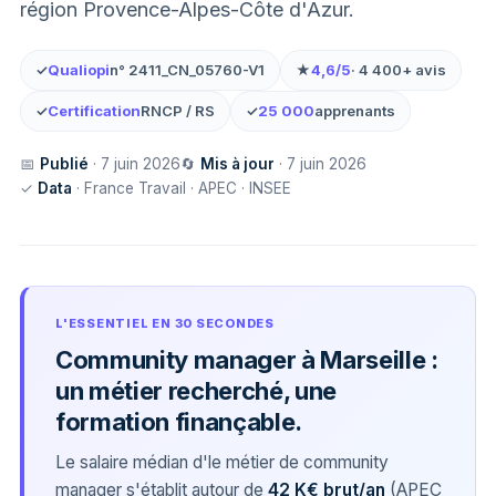
région Provence-Alpes-Côte d'Azur.
✓
Qualiopi
n° 2411_CN_05760-V1
★
4,6/5
· 4 400+ avis
✓
Certification
RNCP / RS
✓
25 000
apprenants
📅
Publié
· 7 juin 2026
🔄
Mis à jour
· 7 juin 2026
✓
Data
· France Travail · APEC · INSEE
L'ESSENTIEL EN 30 SECONDES
Community manager à Marseille :
un métier recherché, une
formation finançable.
Le salaire médian d'le métier de community
manager s'établit autour de
42 K€ brut/an
(APEC