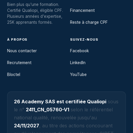
Bien plus qu'une formation.
Certifié Qualiopi, éligible CPF.
Financement
Plusieurs années d'expertise,
25K apprenants formés.
Reste à charge CPF
À PROPOS
SUIVEZ-NOUS
Nous contacter
Facebook
Recrutement
LinkedIn
Bloctel
YouTube
26 Academy SAS est certifiée Qualiopi
sous
le n°
2411_CN_05760-V1
selon le référentiel
national qualité, renouvelée jusqu'au
24/11/2027
, au titre des actions concourant