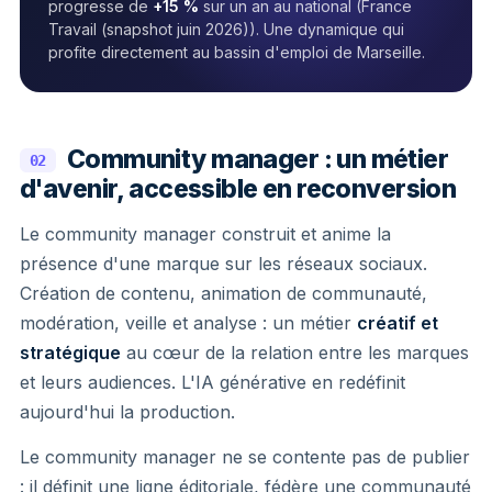
progresse de
+15 %
sur un an au national (France
Travail (snapshot juin 2026)). Une dynamique qui
profite directement au bassin d'emploi de Marseille.
Community manager : un métier
02
d'avenir, accessible en reconversion
Le community manager construit et anime la
présence d'une marque sur les réseaux sociaux.
Création de contenu, animation de communauté,
modération, veille et analyse : un métier
créatif et
stratégique
au cœur de la relation entre les marques
et leurs audiences. L'IA générative en redéfinit
aujourd'hui la production.
Le community manager ne se contente pas de publier
: il définit une ligne éditoriale, fédère une communauté