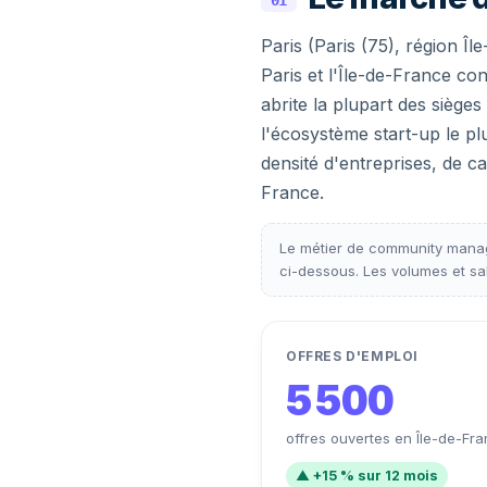
01
Paris (Paris (75), région Îl
Paris et l'Île-de-France co
abrite la plupart des siège
l'écosystème start-up le p
densité d'entreprises, de c
France.
Le métier de community manag
ci-dessous. Les volumes et sal
OFFRES D'EMPLOI
5 500
offres ouvertes en Île-de-Fr
▲ +15 % sur 12 mois