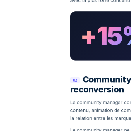
avec la plus forte concentr
+15
Community m
02
reconversion
Le community manager const
contenu, animation de comm
la relation entre les marque
Le community manager ne se 