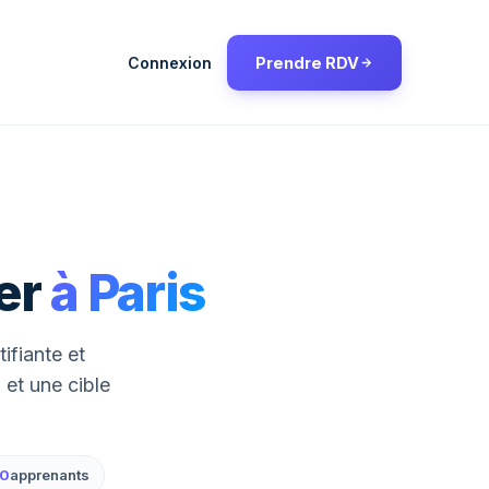
Connexion
Prendre RDV
er
à Paris
ifiante et
 et une cible
00
apprenants