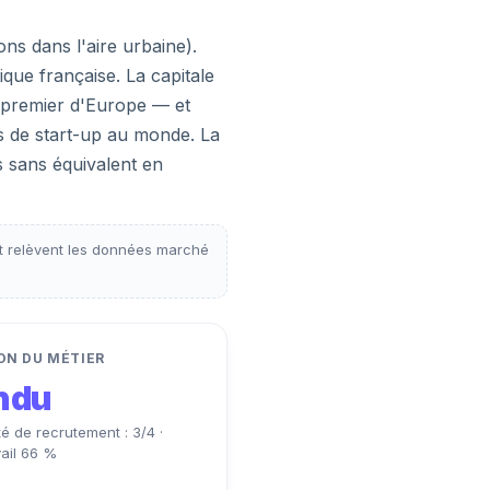
ons dans l'aire urbaine).
que française. La capitale
— premier d'Europe — et
s de start-up au monde. La
s sans équivalent en
t relèvent les données marché
ON DU MÉTIER
ndu
lté de recrutement : 3/4 ·
vail 66 %