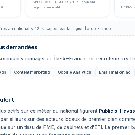
APEC 2026 · INSEE 2024 · ajustement
6)
régional indicatif
DARES 
offres au national × 42 % captés par la région Île-de-France.
lus demandées
 community manager en Île-de-France, les recruteurs recher
Ads
Content marketing
Google Analytics
Email marketing
rutent
us actifs sur ce métier au national figurent
Publicis, Havas
e par ailleurs sur des acteurs locaux de premier plan com
 que sur un tissu de PME, de cabinets et d'ETI. Le premier 