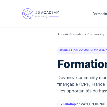
Panneau de gestion des cookies
Formati
Accueil
›
Formations
›
Community 
FORMATION COMMUNITY MANAGE
Formatio
Devenez community manage
finançable (CPF, France T
: les opportunités du bas
✓
Qualiopi
n° 2411_CN_05760-