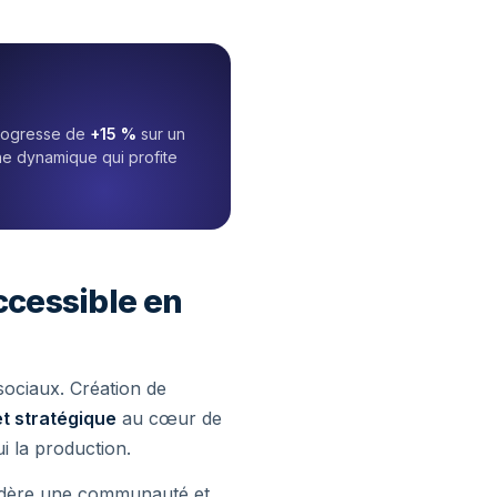
progresse de
+15 %
sur un
Une dynamique qui profite
ccessible en
ociaux. Création de
et stratégique
au cœur de
ui la production.
 fédère une communauté et