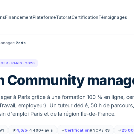
ons
Financement
Plateforme
Tutorat
Certification
Témoignages
manager
›
Paris
R · PARIS · 2026
n Community manag
r à Paris grâce à une formation 100 % en ligne, cert
ravail, employeur). Un tuteur dédié, 50 h de parcours,
sin d'emploi Paris et de la région Île-de-France.
V1
★
4,6/5
· 4 400+ avis
✓
Certification
RNCP / RS
✓
25 0