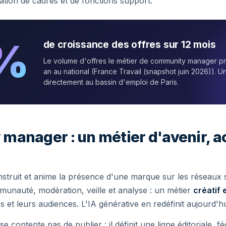
ation de cadres et de fonctions support.
%
de croissance des offres sur 12 mois
Le volume d'offres le métier de community manager 
an au national (France Travail (snapshot juin 2026)). 
directement au bassin d'emploi de Paris.
anager : un métier d'avenir, a
ruit et anime la présence d'une marque sur les réseaux s
unauté, modération, veille et analyse : un métier
créatif 
s et leurs audiences. L'IA générative en redéfinit aujourd'h
contente pas de publier : il définit une ligne éditoriale,