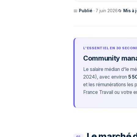
📅
Publié
· 7 juin 2026
🔄
Mis à 
L'ESSENTIEL EN 30 SECON
Community manage
Le salaire médian d'le m
2024), avec environ
5 5
et les rémunérations les
France Travail ou votre e
Le marché 