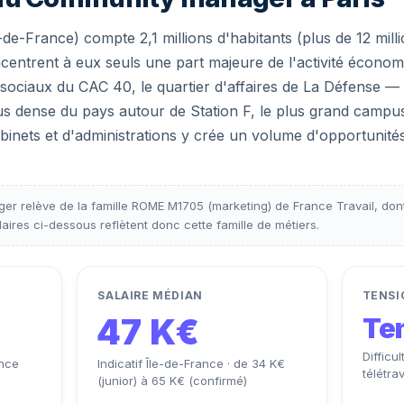
e-de-France) compte 2,1 millions d'habitants (plus de 12 milli
ncentrent à eux seuls une part majeure de l'activité économi
s sociaux du CAC 40, le quartier d'affaires de La Défense 
lus dense du pays autour de Station F, le plus grand campu
abinets et d'administrations y crée un volume d'opportunité
er relève de la famille ROME M1705 (marketing) de France Travail, don
aires ci-dessous reflètent donc cette famille de métiers.
SALAIRE MÉDIAN
TENSI
47 K€
Te
Difficu
ance
Indicatif Île-de-France · de 34 K€
télétra
(junior) à 65 K€ (confirmé)