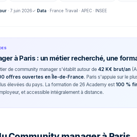
jour
· 7 juin 2026
✓
Data
· France Travail · APEC · INSEE
DES
r à Paris : un métier recherché, une forma
étier de community manager s'établit autour de
42 K€ brut/an
(A
00 offres ouvertes en Île-de-France
. Paris s'appuie sur le p
 plus élevées du pays. La formation de 26 Academy est
100 % fi
mployeur, et accessible intégralement à distance.
du Community manager à Paris