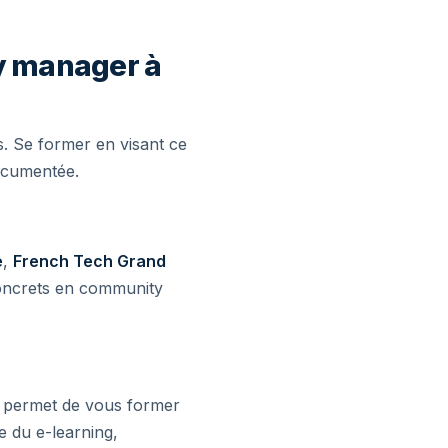
y manager à
s. Se former en visant ce
documentée.
e
,
French Tech Grand
concrets en community
s permet de vous former
e du e-learning,