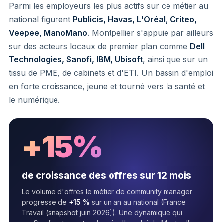
Parmi les employeurs les plus actifs sur ce métier au
national figurent
Publicis, Havas, L'Oréal, Criteo,
Veepee, ManoMano
. Montpellier s'appuie par ailleurs
sur des acteurs locaux de premier plan comme
Dell
Technologies, Sanofi, IBM, Ubisoft
, ainsi que sur un
tissu de PME, de cabinets et d'ETI. Un bassin d'emploi
en forte croissance, jeune et tourné vers la santé et
le numérique.
+15%
de croissance des offres sur 12 mois
Le volume d'offres le métier de community manager
progresse de
+15 %
sur un an au national (France
Travail (snapshot juin 2026)). Une dynamique qui