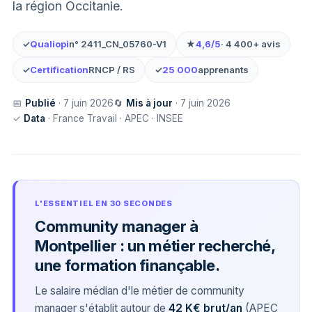
la région Occitanie.
✓
Qualiopi
n° 2411_CN_05760-V1
★
4,6/5
· 4 400+ avis
✓
Certification
RNCP / RS
✓
25 000
apprenants
📅
Publié
· 7 juin 2026
🔄
Mis à jour
· 7 juin 2026
✓
Data
· France Travail · APEC · INSEE
L'ESSENTIEL EN 30 SECONDES
Community manager à
Montpellier : un métier recherché,
une formation finançable.
Le salaire médian d'le métier de community
manager s'établit autour de
42 K€ brut/an
(APEC