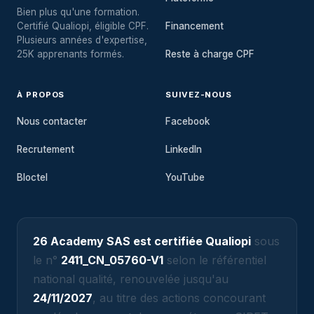
Bien plus qu'une formation.
Certifié Qualiopi, éligible CPF.
Financement
Plusieurs années d'expertise,
25K apprenants formés.
Reste à charge CPF
À PROPOS
SUIVEZ-NOUS
Nous contacter
Facebook
Recrutement
LinkedIn
Bloctel
YouTube
26 Academy SAS est certifiée Qualiopi
sous
le n°
2411_CN_05760-V1
selon le référentiel
national qualité, renouvelée jusqu'au
24/11/2027
, au titre des actions concourant