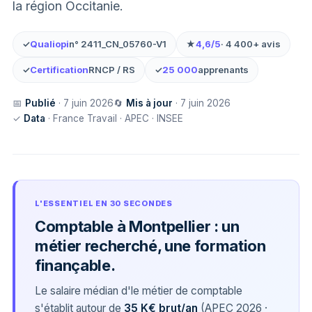
la région Occitanie.
✓
Qualiopi
n° 2411_CN_05760-V1
★
4,6/5
· 4 400+ avis
✓
Certification
RNCP / RS
✓
25 000
apprenants
📅
Publié
· 7 juin 2026
🔄
Mis à jour
· 7 juin 2026
✓
Data
· France Travail · APEC · INSEE
L'ESSENTIEL EN 30 SECONDES
Comptable à Montpellier : un
métier recherché, une formation
finançable.
Le salaire médian d'le métier de comptable
s'établit autour de
35 K€ brut/an
(APEC 2026 ·