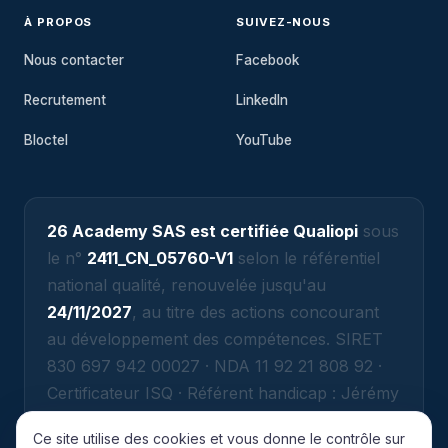
À PROPOS
SUIVEZ-NOUS
Nous contacter
Facebook
Recrutement
LinkedIn
Bloctel
YouTube
26 Academy SAS est certifiée Qualiopi
sous
le n°
2411_CN_05760-V1
selon le référentiel
national qualité, renouvelée jusqu'au
24/11/2027
, au titre des actions concourant
au développement des compétences. SIRET
830 697 942 00027 · NDA 11 92 21 808 92 ·
Certificateur ISQ · Référent handicap : Jérémy
ATTIAS (jeremy@26academy.com).
Ce site utilise des cookies et vous donne le contrôle sur