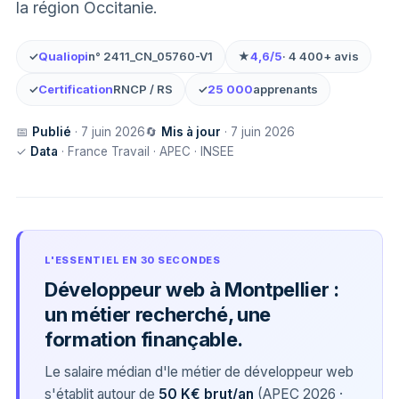
la région Occitanie.
✓
Qualiopi
n° 2411_CN_05760-V1
★
4,6/5
· 4 400+ avis
✓
Certification
RNCP / RS
✓
25 000
apprenants
📅
Publié
· 7 juin 2026
🔄
Mis à jour
· 7 juin 2026
✓
Data
· France Travail · APEC · INSEE
L'ESSENTIEL EN 30 SECONDES
Développeur web à Montpellier :
un métier recherché, une
formation finançable.
Le salaire médian d'le métier de développeur web
s'établit autour de
50 K€ brut/an
(APEC 2026 ·