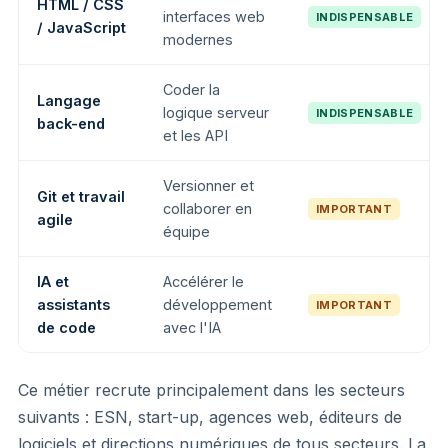
HTML / CSS
interfaces web
INDISPENSABLE
/ JavaScript
modernes
Coder la
Langage
logique serveur
INDISPENSABLE
back-end
et les API
Versionner et
Git et travail
collaborer en
IMPORTANT
agile
équipe
IA et
Accélérer le
assistants
développement
IMPORTANT
de code
avec l'IA
Ce métier recrute principalement dans les secteurs
suivants : ESN, start-up, agences web, éditeurs de
logiciels et directions numériques de tous secteurs. La