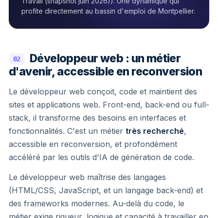
Travail (snapshot juin 2026)). Une dynamique qui
profite directement au bassin d'emploi de Montpellier.
Développeur web : un métier
02
d'avenir, accessible en reconversion
Le développeur web conçoit, code et maintient des
sites et applications web. Front-end, back-end ou full-
stack, il transforme des besoins en interfaces et
fonctionnalités. C'est un métier
très recherché
,
accessible en reconversion, et profondément
accéléré par les outils d'IA de génération de code.
Le développeur web maîtrise des langages
(HTML/CSS, JavaScript, et un langage back-end) et
des frameworks modernes. Au-delà du code, le
métier exige rigueur, logique et capacité à travailler en