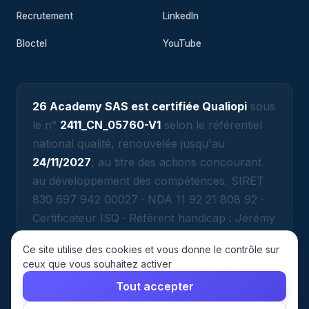
Recrutement
LinkedIn
Bloctel
YouTube
26 Academy SAS est certifiée Qualiopi
sous
le n°
2411_CN_05760-V1
selon le référentiel
national qualité, renouvelée jusqu'au
24/11/2027
, au titre des actions concourant
au développement des compétences. SIRET
830 697 942 00027 · NDA 11 92 21 808 92 ·
Certificateur ISQ · Référent handicap : Jérémy
ATTIAS (jeremy@26academy.com).
Ce site utilise des cookies et vous donne le contrôle sur
ceux que vous souhaitez activer
Tout accepter
© 2026 26 Academy. Tous droits réservés.