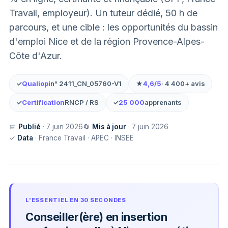
Travail, employeur). Un tuteur dédié, 50 h de
parcours, et une cible : les opportunités du bassin
d'emploi Nice et de la région Provence-Alpes-
Côte d'Azur.
✓
Qualiopi
n° 2411_CN_05760-V1
★
4,6/5
· 4 400+ avis
✓
Certification
RNCP / RS
✓
25 000
apprenants
📅
Publié
· 7 juin 2026
🔄
Mis à jour
· 7 juin 2026
✓
Data
· France Travail · APEC · INSEE
L'ESSENTIEL EN 30 SECONDES
Conseiller(ère) en insertion