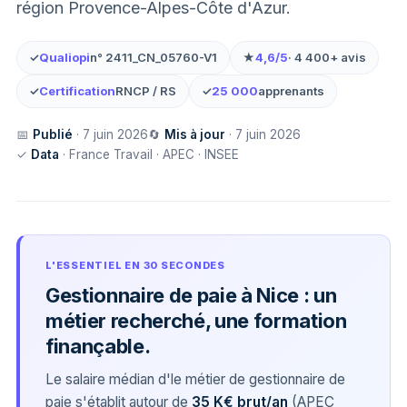
région Provence-Alpes-Côte d'Azur.
✓
Qualiopi
n° 2411_CN_05760-V1
★
4,6/5
· 4 400+ avis
✓
Certification
RNCP / RS
✓
25 000
apprenants
📅
Publié
· 7 juin 2026
🔄
Mis à jour
· 7 juin 2026
✓
Data
· France Travail · APEC · INSEE
L'ESSENTIEL EN 30 SECONDES
Gestionnaire de paie à Nice : un
métier recherché, une formation
finançable.
Le salaire médian d'le métier de gestionnaire de
paie s'établit autour de
35 K€ brut/an
(APEC