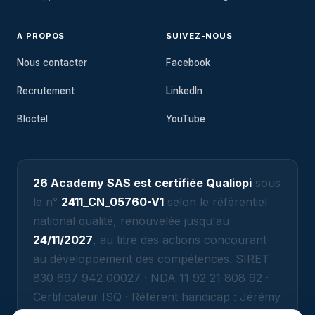
À PROPOS
SUIVEZ-NOUS
Nous contacter
Facebook
Recrutement
LinkedIn
Bloctel
YouTube
26 Academy SAS est certifiée Qualiopi
sous
le n°
2411_CN_05760-V1
selon le référentiel
national qualité, renouvelée jusqu'au
24/11/2027
, au titre des actions concourant
au développement des compétences. SIRET
830 697 942 00027 · NDA 11 92 21 808 92 ·
Certificateur ISQ · Référent handicap : Jérémy